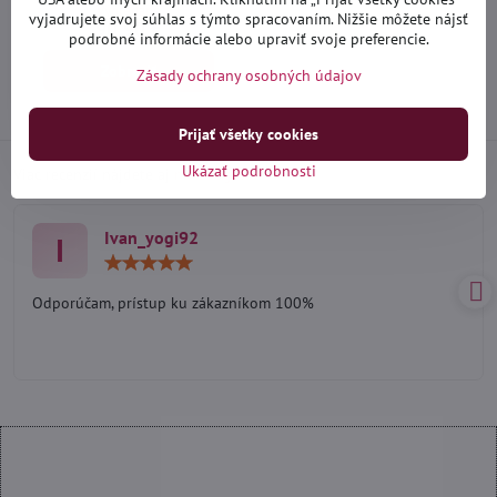
Vypredané
vyjadrujete svoj súhlas s týmto spracovaním. Nižšie môžete nájsť
90,90 €
podrobné informácie alebo upraviť svoje preferencie.
Zobraziť
Zásady ochrany osobných údajov
Prijať všetky cookies
Ukázať podrobnosti
Viac recenzií nájdete aj
na Google
Ivan_yogi92
I
Hodnotenie:
5
/
Odporúčam, prístup ku zákazníkom 100%
5