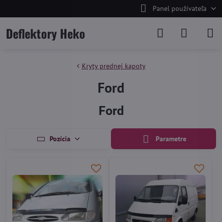
Panel používateľa
Deflektory Heko
Kryty prednej kapoty
Ford
Ford
Pozícia
Parametre