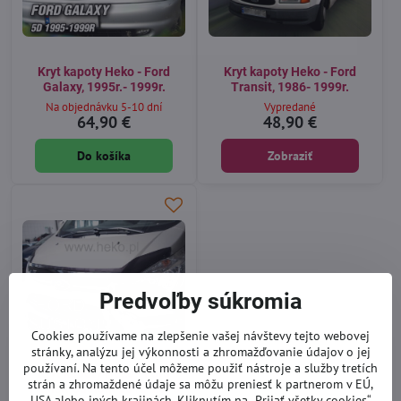
Kryt kapoty Heko - Ford
Kryt kapoty Heko - Ford
Galaxy, 1995r.- 1999r.
Transit, 1986- 1999r.
Na objednávku 5-10 dní
Vypredané
64,90 €
48,90 €
Do košíka
Zobraziť
Predvoľby súkromia
Cookies používame na zlepšenie vašej návštevy tejto webovej
stránky, analýzu jej výkonnosti a zhromažďovanie údajov o jej
používaní. Na tento účel môžeme použiť nástroje a služby tretích
Kryt kapoty Heko - Ford
strán a zhromaždené údaje sa môžu preniesť k partnerom v EÚ,
Transit Custom 2012-2018
USA alebo iných krajinách. Kliknutím na „Prijať všetky cookies“