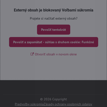
Externý obsah je blokovaný Voľbami súkromia
Prajete si načítať externý obsah?
Povoliť tentokrát
Povoliť a zapamätať - súhlas s druhom cookie: Funkčné
Otvoriť obsah v novom okne
©
2026
Copyright
Predvoľby súkromia
Zásady ochrany osobných údajov