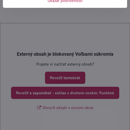
Ukázať podrobnosti
Externý obsah je blokovaný Voľbami súkromia
Prajete si načítať externý obsah?
Povoliť tentokrát
Povoliť a zapamätať - súhlas s druhom cookie: Funkčné
Otvoriť obsah v novom okne