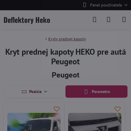
Panel používateľa
Deflektory Heko
Kryty prednej kapoty
Kryt prednej kapoty HEKO pre autá
Peugeot
Peugeot
Pozícia
Parametre