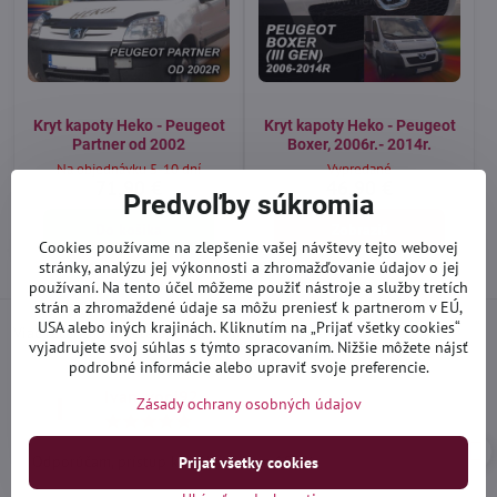
Kryt kapoty Heko - Peugeot
Kryt kapoty Heko - Peugeot
Partner od 2002
Boxer, 2006r.- 2014r.
Na objednávku 5-10 dní
Vypredané
71,90 €
46,90 €
Predvoľby súkromia
Do košíka
Zobraziť
Cookies používame na zlepšenie vašej návštevy tejto webovej
stránky, analýzu jej výkonnosti a zhromažďovanie údajov o jej
používaní. Na tento účel môžeme použiť nástroje a služby tretích
strán a zhromaždené údaje sa môžu preniesť k partnerom v EÚ,
USA alebo iných krajinách. Kliknutím na „Prijať všetky cookies“
Viac recenzií nájdete aj
na Google
vyjadrujete svoj súhlas s týmto spracovaním. Nižšie môžete nájsť
podrobné informácie alebo upraviť svoje preferencie.
Ivan_yogi92
I
Zásady ochrany osobných údajov
Hodnotenie:
5
/
Odporúčam, prístup ku zákazníkom 100%
Prijať všetky cookies
5