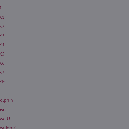
7
X1
X2
X3
X4
X5
X6
X7
XM
olphin
eal
eal U
ealion 7