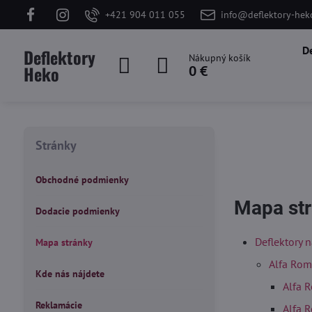
+421 904 011 055
info@deflektory-hek
D
Deflektory
Nákupný košík
Heko
0 €
Stránky
Obchodné podmienky
Mapa st
Dodacie podmienky
Deflektory 
Mapa stránky
Alfa Ro
Kde nás nájdete
Alfa 
Reklamácie
Alfa 