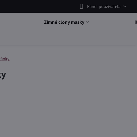
Panel používateľa
Zimné clony masky
ránky
ky