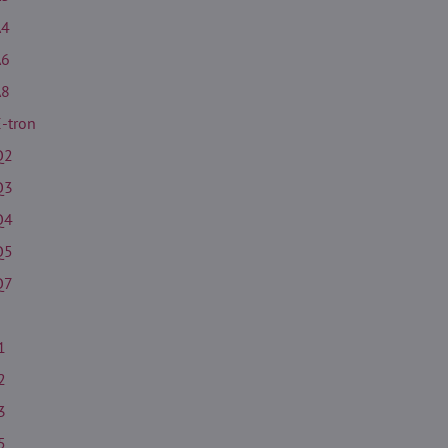
A4
A6
A8
E-tron
Q2
Q3
Q4
Q5
Q7
1
2
3
5