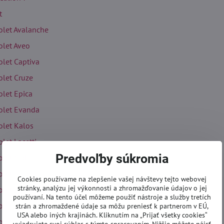
t
olet Avalanche
olet Aveo
olet Captiva
olet Cruze
olet Epica
olet Evanda
olet Kalos
let Lacetti
Predvoľby súkromia
olet Malibu
olet Orlando
Cookies používame na zlepšenie vašej návštevy tejto webovej
stránky, analýzu jej výkonnosti a zhromažďovanie údajov o jej
olet Rezzo
používaní. Na tento účel môžeme použiť nástroje a služby tretích
olet Spark
strán a zhromaždené údaje sa môžu preniesť k partnerom v EÚ,
USA alebo iných krajinách. Kliknutím na „Prijať všetky cookies“
olet Trax