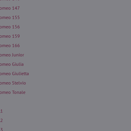
Romeo 147
Romeo 155
Romeo 156
Romeo 159
Romeo 166
Romeo Junior
Romeo Giulia
Romeo Giulietta
Romeo Stelvio
Romeo Tonale
A1
A2
A3