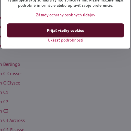
vyjadrujete svoj súhlas s týmto spracovaním. Nižšie môžete nájsť
podrobné informácie alebo upraviť svoje preferencie.
Zásady ochrany osobných údajov
ler 300
er PT Cruiser
Prijať všetky cookies
ler Sebring
Ukázať podrobnosti
ler Voyager
n Berlingo
n C-Crosser
n C-Elysee
en C1
en C2
en C3
n C3 Aircross
en C3 Picasso