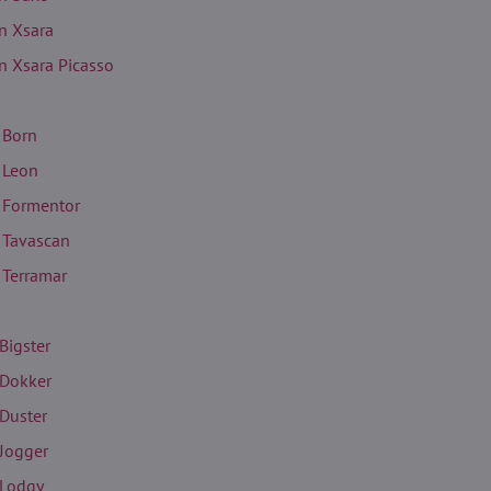
en Xsara
n Xsara Picasso
 Born
 Leon
 Formentor
 Tavascan
 Terramar
Bigster
 Dokker
 Duster
 Jogger
 Lodgy