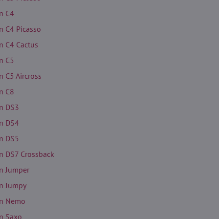
en C4
en C4 Picasso
en C4 Cactus
en C5
n C5 Aircross
en C8
en DS3
en DS4
en DS5
en DS7 Crossback
en Jumper
en Jumpy
en Nemo
en Saxo