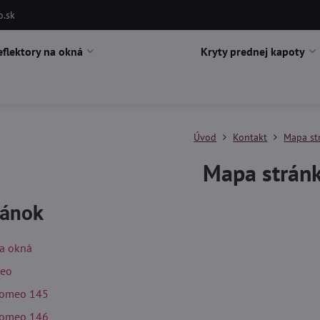
o.sk
eflektory na okná
Kryty prednej kapoty
Úvod
Kontakt
Mapa st
Mapa strán
ránok
na okná
meo
Romeo 145
Romeo 146