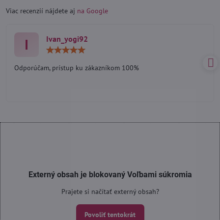
Viac recenzií nájdete aj
na Google
Ivan_yogi92
I
Hodnotenie:
5
/
Odporúčam, prístup ku zákazníkom 100%
5
Externý obsah je blokovaný Voľbami súkromia
Prajete si načítať externý obsah?
Povoliť tentokrát