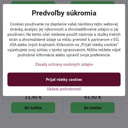
Do košíka
Do košíka
Predvoľby súkromia
Cookies používame na zlepšenie vašej návštevy tejto webovej
stránky, analýzu jej výkonnosti a zhromažďovanie údajov o jej
používaní. Na tento účel môžeme použiť nástroje a služby tretích
strán a zhromaždené údaje sa môžu preniesť k partnerom v EÚ,
USA alebo iných krajinách. Kliknutím na „Prijať všetky cookies“
vyjadrujete svoj súhlas s týmto spracovaním. Nižšie môžete nájsť
podrobné informácie alebo upraviť svoje preferencie.
Zásady ochrany osobných údajov
Deflektory Heko - VW
Deflektory Heko - VW
Prijať všetky cookies
Touareg III od 2018
Touareg III od 2018 (so
zadnými)
Ukázať podrobnosti
Expedícia 1-3 dni
Expedícia 1-3 dni
33,90 €
43,90 €
Do košíka
Do košíka