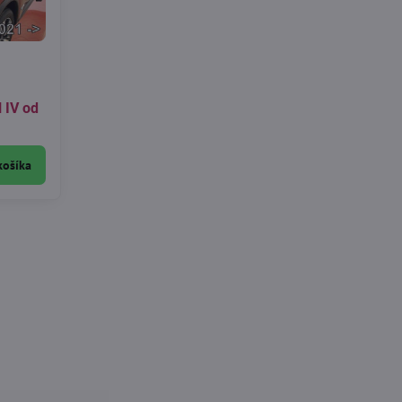
l IV od
košíka