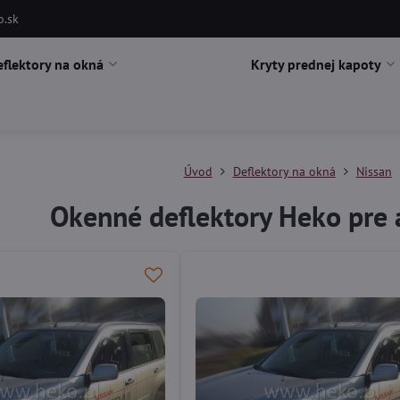
o.sk
eflektory na okná
Kryty prednej kapoty
Úvod
Deflektory na okná
Nissan
Okenné deflektory Heko pre a