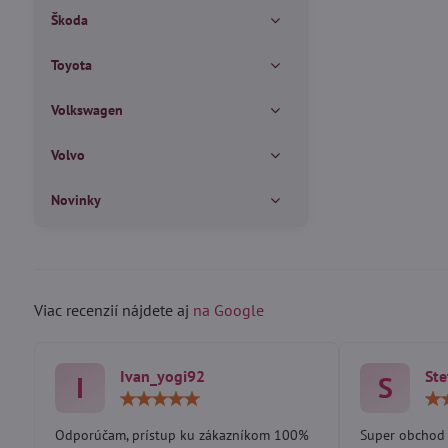
Škoda
Toyota
Volkswagen
Volvo
Novinky
Viac recenzií nájdete aj
na Google
Ivan_yogi92
Ste
I
S
Hodnotenie:
5
/
Odporúčam, prístup ku zákazníkom 100%
Super obchod 
5