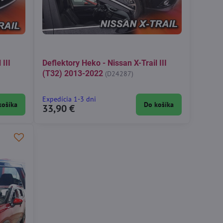
 III
Deflektory Heko - Nissan X-Trail III
(T32) 2013-2022
(D24287)
Expedícia 1-3 dni
košíka
Do košíka
33,90 €