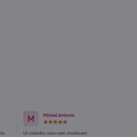
Michal Antonic
M
otenie:
Hodnotenie:
5
/
ôžu
Už niekoľko rokov sem chodievam
5