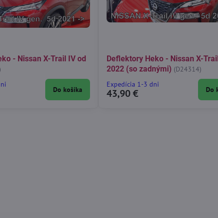
ko - Nissan X-Trail IV od
Deflektory Heko - Nissan X-Trai
2022 (so zadnými)
)
(D24314)
dni
Expedícia 1-3 dni
Do košíka
Do 
43,90 €