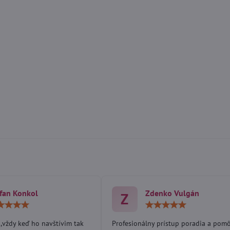
fan Konkol
Zdenko Vulgán
Z
Hodnotenie:
Hodn
5
5
/
/
,vždy keď ho navštívim tak
Profesionálny prístup poradia a pom
5
5