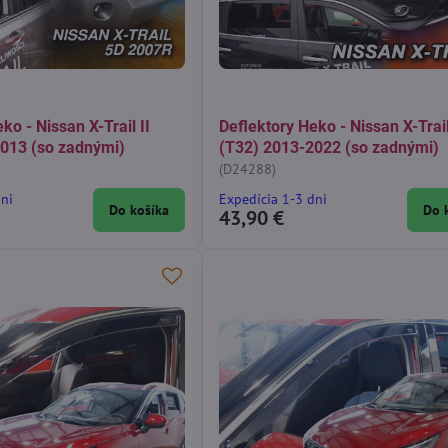
ko - Nissan X-Trail II
Deflektory Heko - Nissan X-Trail
013 (so zadnými)
(T32) 2013-2022 (so zadnými)
(D24288)
dni
Expedícia 1-3 dni
Do košíka
Do 
43,90 €