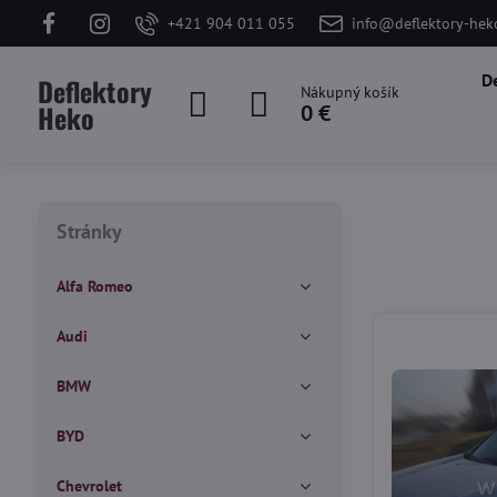
+421 904 011 055
info@deflektory-hek
D
Deflektory
Nákupný košík
Heko
0 €
Stránky
Alfa Romeo
Audi
BMW
BYD
Chevrolet