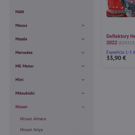
MAN
Maxus
Deflektory He
Mazda
2022
(D24313
Expedícia 1-3 
Mercedes
33,90 €
MG Motor
Mini
Mitsubishi
Nissan
Nissan Almera
Nissan Ariya