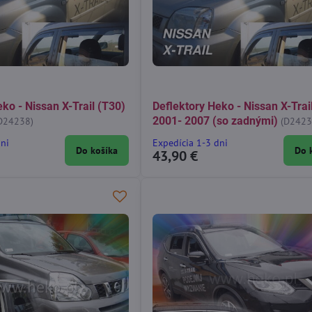
ko - Nissan X-Trail (T30)
Deflektory Heko - Nissan X-Trai
2001- 2007 (so zadnými)
D24238)
(D2423
dni
Expedícia 1-3 dni
Do košíka
Do 
43,90 €