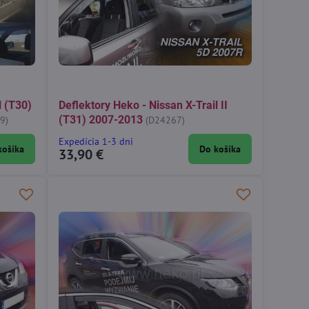
l (T30)
Deflektory Heko - Nissan X-Trail II
(T31) 2007-2013
9)
(D24267)
Expedícia 1-3 dni
košíka
Do košíka
33,90 €