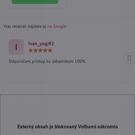
Viac recenzií nájdete aj
na Google
Ivan_yogi92
I
Hodnotenie:
5
/
Odporúčam, prístup ku zákazníkom 100%
5
Externý obsah je blokovaný Voľbami súkromia