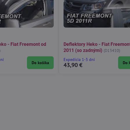
eko - Fiat Freemont od
Deflektory Heko - Fiat Freemon
2011 (so zadnými)
)
(D13410)
dni
Expedícia 1-3 dni
Do košíka
Do 
43,90 €