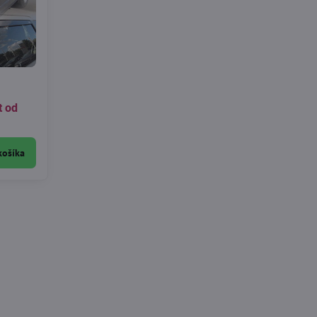
t od
košíka