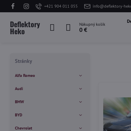
+421 904 011 055
info@deflektory-hek
D
Deflektory
Nákupný košík
Heko
0 €
Stránky
Alfa Romeo
Audi
BMW
BYD
Chevrolet