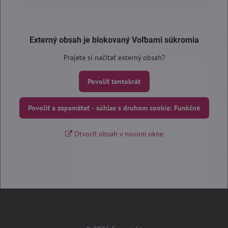
Externý obsah je blokovaný Voľbami súkromia
Prajete si načítať externý obsah?
Povoliť tentokrát
Povoliť a zapamätať - súhlas s druhom cookie: Funkčné
Otvoriť obsah v novom okne