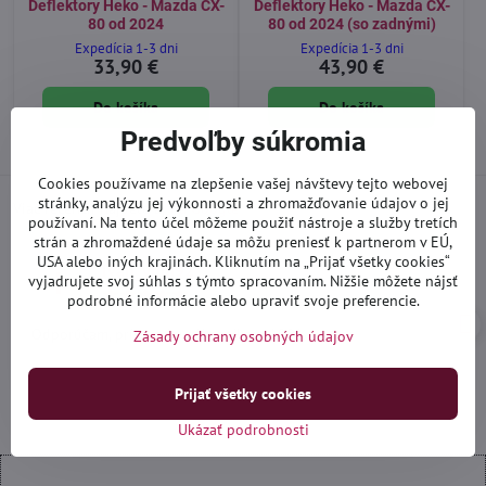
Deflektory Heko - Mazda CX-
Deflektory Heko - Mazda CX-
80 od 2024
80 od 2024 (so zadnými)
Expedícia 1-3 dni
Expedícia 1-3 dni
33,90 €
43,90 €
Do košíka
Do košíka
Predvoľby súkromia
Cookies používame na zlepšenie vašej návštevy tejto webovej
stránky, analýzu jej výkonnosti a zhromažďovanie údajov o jej
Viac recenzií nájdete aj
na Google
používaní. Na tento účel môžeme použiť nástroje a služby tretích
strán a zhromaždené údaje sa môžu preniesť k partnerom v EÚ,
USA alebo iných krajinách. Kliknutím na „Prijať všetky cookies“
Ivan_yogi92
I
vyjadrujete svoj súhlas s týmto spracovaním. Nižšie môžete nájsť
Hodnotenie:
podrobné informácie alebo upraviť svoje preferencie.
5
/
Odporúčam, prístup ku zákazníkom 100%
Zásady ochrany osobných údajov
5
Prijať všetky cookies
Ukázať podrobnosti