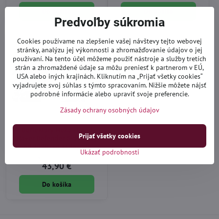
Do košíka
Do košíka
Predvoľby súkromia
Cookies používame na zlepšenie vašej návštevy tejto webovej
stránky, analýzu jej výkonnosti a zhromažďovanie údajov o jej
používaní. Na tento účel môžeme použiť nástroje a služby tretích
strán a zhromaždené údaje sa môžu preniesť k partnerom v EÚ,
USA alebo iných krajinách. Kliknutím na „Prijať všetky cookies“
vyjadrujete svoj súhlas s týmto spracovaním. Nižšie môžete nájsť
podrobné informácie alebo upraviť svoje preferencie.
Zásady ochrany osobných údajov
Deflektory Heko - Land
Prijať všetky cookies
Rover Defender 5-dverový
od 2020 (so zadnými)
Ukázať podrobnosti
Expedícia 1-3 dni
43,90 €
Do košíka