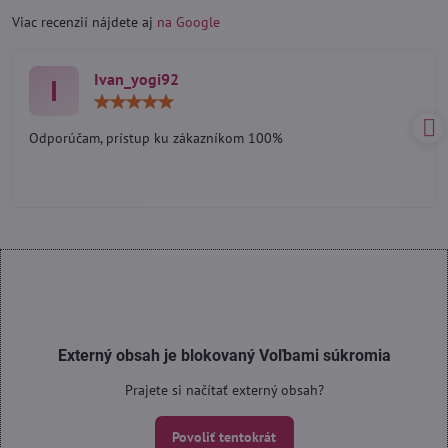
Viac recenzií nájdete aj
na Google
Ivan_yogi92
I
Hodnotenie:
5
/
Odporúčam, prístup ku zákazníkom 100%
5
Externý obsah je blokovaný Voľbami súkromia
Prajete si načítať externý obsah?
Povoliť tentokrát