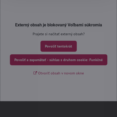
Externý obsah je blokovaný Voľbami súkromia
Prajete si načítať externý obsah?
Povoliť tentokrát
Povoliť a zapamätať - súhlas s druhom cookie: Funkčné
Otvoriť obsah v novom okne