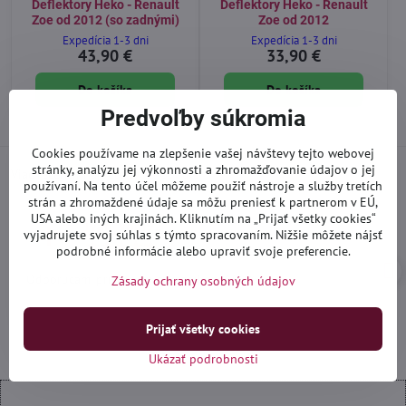
Deflektory Heko - Renault
Deflektory Heko - Renault
Zoe od 2012 (so zadnými)
Zoe od 2012
Expedícia 1-3 dni
Expedícia 1-3 dni
43,90 €
33,90 €
Do košíka
Do košíka
Predvoľby súkromia
Cookies používame na zlepšenie vašej návštevy tejto webovej
stránky, analýzu jej výkonnosti a zhromažďovanie údajov o jej
Viac recenzií nájdete aj
na Google
používaní. Na tento účel môžeme použiť nástroje a služby tretích
strán a zhromaždené údaje sa môžu preniesť k partnerom v EÚ,
USA alebo iných krajinách. Kliknutím na „Prijať všetky cookies“
Ivan_yogi92
I
vyjadrujete svoj súhlas s týmto spracovaním. Nižšie môžete nájsť
Hodnotenie:
podrobné informácie alebo upraviť svoje preferencie.
5
/
Odporúčam, prístup ku zákazníkom 100%
Zásady ochrany osobných údajov
5
Prijať všetky cookies
Ukázať podrobnosti