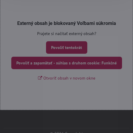
Externý obsah je blokovaný Voľbami súkromia
Prajete si načítať externý obsah?
Povoliť tentokrát
Povoliť a zapamätať - súhlas s druhom cookie: Funkčné
Otvoriť obsah v novom okne