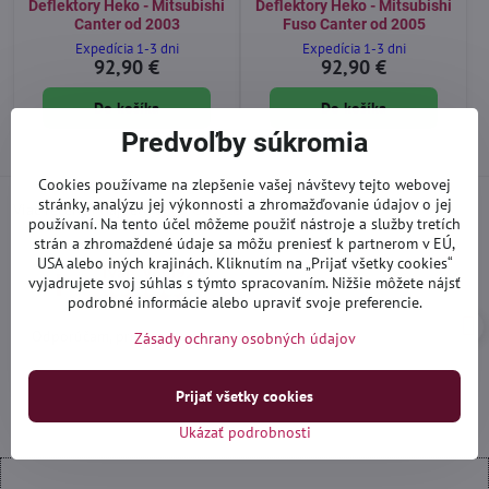
Deflektory Heko - Mitsubishi
Deflektory Heko - Mitsubishi
Canter od 2003
Fuso Canter od 2005
Expedícia 1-3 dni
Expedícia 1-3 dni
92,90 €
92,90 €
Do košíka
Do košíka
Predvoľby súkromia
Cookies používame na zlepšenie vašej návštevy tejto webovej
stránky, analýzu jej výkonnosti a zhromažďovanie údajov o jej
Viac recenzií nájdete aj
na Google
používaní. Na tento účel môžeme použiť nástroje a služby tretích
strán a zhromaždené údaje sa môžu preniesť k partnerom v EÚ,
USA alebo iných krajinách. Kliknutím na „Prijať všetky cookies“
Ivan_yogi92
I
vyjadrujete svoj súhlas s týmto spracovaním. Nižšie môžete nájsť
Hodnotenie:
podrobné informácie alebo upraviť svoje preferencie.
5
/
Odporúčam, prístup ku zákazníkom 100%
Zásady ochrany osobných údajov
5
Prijať všetky cookies
Ukázať podrobnosti