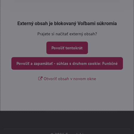
Externý obsah je blokovaný Voľbami súkromia
Prajete si načítať externý obsah?
Povoliť tentokrát
Povoliť a zapamätať - súhlas s druhom cookie: Funkčné
Otvoriť obsah v novom okne