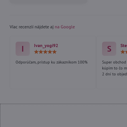
Viac recenzií nájdete aj
na Google
Ivan_yogi92
Ste
I
S
Hodnotenie:
5
/
Odporúčam, prístup ku zákazníkom 100%
Super obchod 
5
kúpim to čo m
2 dní to objed