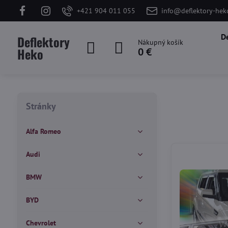
+421 904 011 055
info@deflektory-hek
D
Deflektory
Nákupný košík
Heko
0 €
Stránky
Alfa Romeo
Audi
BMW
BYD
Chevrolet