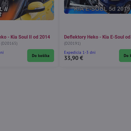
ko - Kia Soul II od 2014
Deflektory Heko - Kia E-Soul o
(D20165)
(D20191)
dni
Expedícia 1-3 dni
Do košíka
Do 
33,90 €