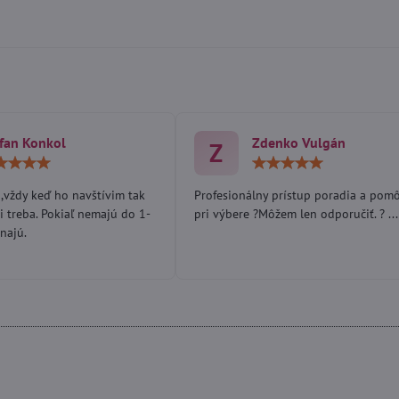
fan Konkol
Zdenko Vulgán
Z
Hodnotenie:
Hodn
5
5
/
/
,vždy keď ho navštívim tak
Profesionálny prístup poradia a pom
5
5
i treba. Pokiaľ nemajú do 1-
pri výbere ?Môžem len odporučiť. ? ...
najú.