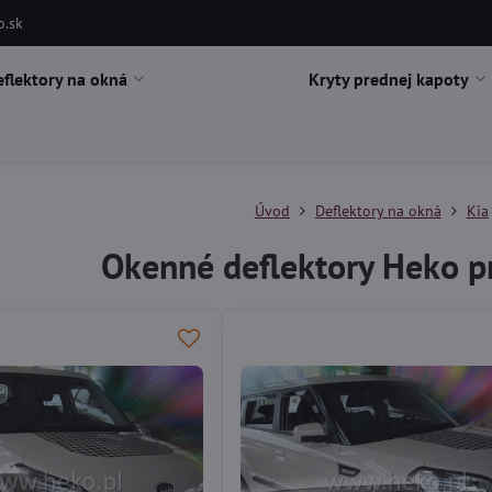
o.sk
eflektory na okná
Kryty prednej kapoty
Úvod
Deflektory na okná
Kia
Okenné deflektory Heko pr