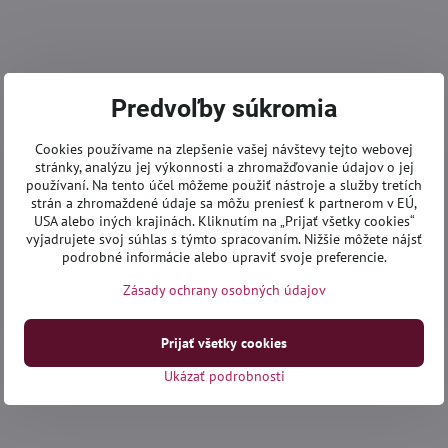
Predvoľby súkromia
Cookies používame na zlepšenie vašej návštevy tejto webovej
stránky, analýzu jej výkonnosti a zhromažďovanie údajov o jej
používaní. Na tento účel môžeme použiť nástroje a služby tretích
strán a zhromaždené údaje sa môžu preniesť k partnerom v EÚ,
USA alebo iných krajinách. Kliknutím na „Prijať všetky cookies“
vyjadrujete svoj súhlas s týmto spracovaním. Nižšie môžete nájsť
podrobné informácie alebo upraviť svoje preferencie.
Zásady ochrany osobných údajov
Prijať všetky cookies
Ukázať podrobnosti