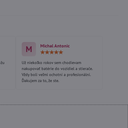
Michal Antonic
M
otenie:
Hodnotenie:
5
/
ôžu
Už niekoľko rokov sem chodievam
5
nakupovať batérie do vozidiel a stierače.
Vždy boli veľmi ochotní a profesionálni.
Ďakujem za to, že ste.