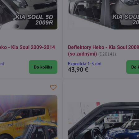
eko - Kia Soul 2009-2014
Deflektory Heko - Kia Soul 200
(so zadnými)
(D20141)
dni
Expedícia 1-3 dni
Do košíka
Do 
43,90 €