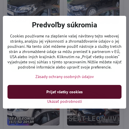
Predvoľby súkromia
Deflektory Heko - Seat Leon
Deflektory Heko - Seat Leon
Cookies používame na zlepšenie vašej návštevy tejto webovej
5-dverový 2013-2020 (so
ST 2014-2020
stránky, analýzu jej výkonnosti a zhromažďovanie údajov o jej
zadnými)
používaní. Na tento účel môžeme použiť nástroje a služby tretích
Expedícia 1-3 dni
Expedícia 1-3 dni
strán a zhromaždené údaje sa môžu preniesť k partnerom v EÚ,
43,90 €
33,90 €
USA alebo iných krajinách. Kliknutím na „Prijať všetky cookies“
vyjadrujete svoj súhlas s týmto spracovaním. Nižšie môžete nájsť
Do košíka
Do košíka
podrobné informácie alebo upraviť svoje preferencie.
Zásady ochrany osobných údajov
Prijať všetky cookies
Ukázať podrobnosti