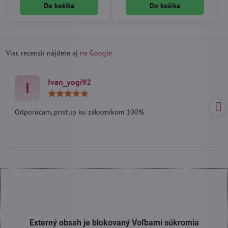
Do košíka
Do košíka
Viac recenzií nájdete aj
na Google
Ivan_yogi92
I
Hodnotenie:
5
/
Odporúčam, prístup ku zákazníkom 100%
5
Externý obsah je blokovaný Voľbami súkromia