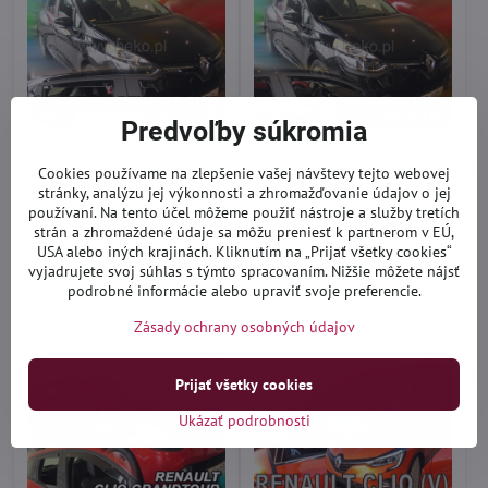
Predvoľby súkromia
Deflektory Heko - Renault
Deflektory Heko - Renault
Cookies používame na zlepšenie vašej návštevy tejto webovej
Clio IV Htb 2012-2019 (so
Clio Grandtour IV 2013-2019
stránky, analýzu jej výkonnosti a zhromažďovanie údajov o jej
zadnými)
používaní. Na tento účel môžeme použiť nástroje a služby tretích
Expedícia 1-3 dni
Expedícia 1-3 dni
strán a zhromaždené údaje sa môžu preniesť k partnerom v EÚ,
43,90 €
33,90 €
USA alebo iných krajinách. Kliknutím na „Prijať všetky cookies“
vyjadrujete svoj súhlas s týmto spracovaním. Nižšie môžete nájsť
Do košíka
Do košíka
podrobné informácie alebo upraviť svoje preferencie.
Zásady ochrany osobných údajov
Prijať všetky cookies
Ukázať podrobnosti