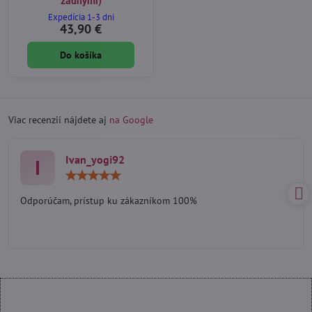
zadnými)
Expedícia 1-3 dni
43,90 €
Do košíka
Viac recenzií nájdete aj
na Google
Ivan_yogi92
I
Hodnotenie:
5
/
Odporúčam, prístup ku zákazníkom 100%
5