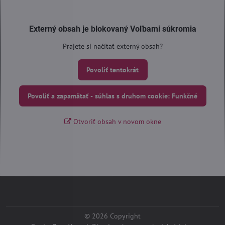
Externý obsah je blokovaný Voľbami súkromia
Prajete si načítať externý obsah?
Povoliť tentokrát
Povoliť a zapamätať - súhlas s druhom cookie: Funkčné
Otvoriť obsah v novom okne
©
2026
Copyright