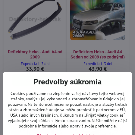
Deflektory Heko - Audi A4 od
Deflektory Heko - Audi A4
2009
Sedan od 2009 (so zadnými)
Expedícia 1-3 dni
Expedícia 1-3 dni
33,90 €
43,90 €
Do košíka
Predvoľby súkromia
Do košíka
Cookies používame na zlepšenie vašej návštevy tejto webovej
stránky, analýzu jej výkonnosti a zhromažďovanie údajov o jej
používaní. Na tento účel môžeme použiť nástroje a služby tretích
strán a zhromaždené údaje sa môžu preniesť k partnerom v EÚ,
USA alebo iných krajinách. Kliknutím na „Prijať všetky cookies“
vyjadrujete svoj súhlas s týmto spracovaním. Nižšie môžete nájsť
podrobné informácie alebo upraviť svoje preferencie.