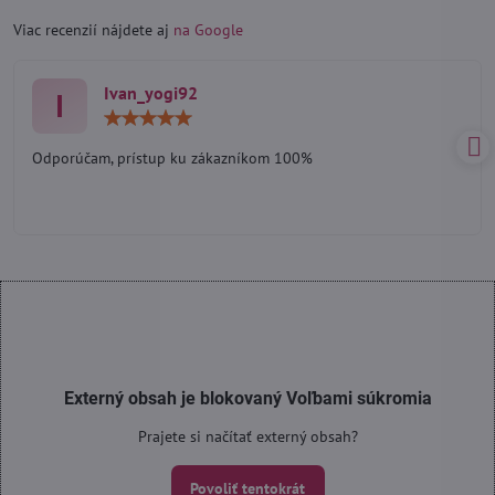
Viac recenzií nájdete aj
na Google
Ivan_yogi92
I
Hodnotenie:
5
/
Odporúčam, prístup ku zákazníkom 100%
5
Externý obsah je blokovaný Voľbami súkromia
Prajete si načítať externý obsah?
Povoliť tentokrát