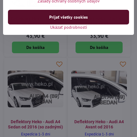
Zásady ochrany osobných údajov
Prijať všetky cookies
Deflektory Heko - Audi A4
Deflektory Heko - Audi A4
Combi od 2009 (so zadnými)
Sedan od 2016
Ukázať podrobnosti
Expedícia 1-3 dni
Expedícia 1-3 dni
43,90 €
33,90 €
Do košíka
Do košíka
Deflektory Heko - Audi A4
Deflektory Heko - Audi A4
Sedan od 2016 (so zadnými)
Avant od 2016
Expedícia 1-3 dni
Expedícia 1-3 dni