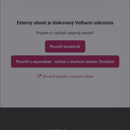
Externý obsah je blokovaný Voľbami súkromia
Prajete si načítať externý obsah?
Povoliť tentokrát
Povoliť a zapamätať - súhlas s druhom cookie: Funkčné
Otvoriť obsah v novom okne