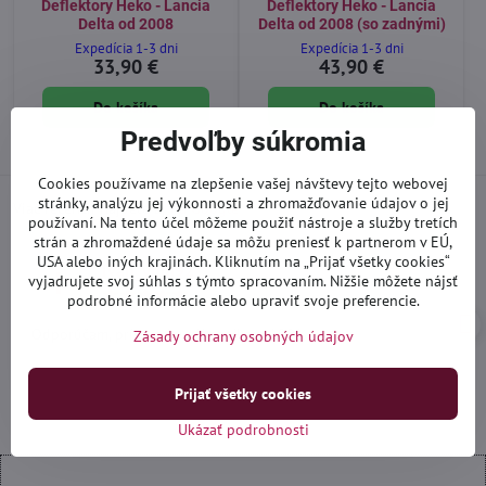
Deflektory Heko - Lancia
Deflektory Heko - Lancia
Delta od 2008
Delta od 2008 (so zadnými)
Expedícia 1-3 dni
Expedícia 1-3 dni
33,90 €
43,90 €
Do košíka
Do košíka
Predvoľby súkromia
Cookies používame na zlepšenie vašej návštevy tejto webovej
stránky, analýzu jej výkonnosti a zhromažďovanie údajov o jej
Viac recenzií nájdete aj
na Google
používaní. Na tento účel môžeme použiť nástroje a služby tretích
strán a zhromaždené údaje sa môžu preniesť k partnerom v EÚ,
USA alebo iných krajinách. Kliknutím na „Prijať všetky cookies“
Ivan_yogi92
I
vyjadrujete svoj súhlas s týmto spracovaním. Nižšie môžete nájsť
Hodnotenie:
podrobné informácie alebo upraviť svoje preferencie.
5
/
Odporúčam, prístup ku zákazníkom 100%
Zásady ochrany osobných údajov
5
Prijať všetky cookies
Ukázať podrobnosti