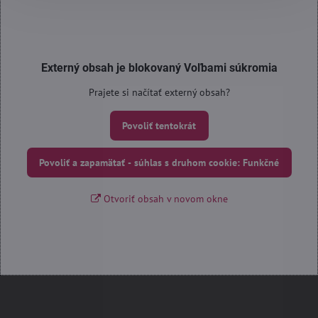
Externý obsah je blokovaný Voľbami súkromia
Prajete si načítať externý obsah?
Povoliť tentokrát
Povoliť a zapamätať - súhlas s druhom cookie: Funkčné
Otvoriť obsah v novom okne