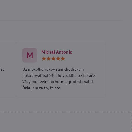
Michal Antonic
M
otenie:
Hodnotenie:
5
/
ôžu
Už niekoľko rokov sem chodievam
5
nakupovať batérie do vozidiel a stierače.
Vždy boli veľmi ochotní a profesionálni.
Ďakujem za to, že ste.