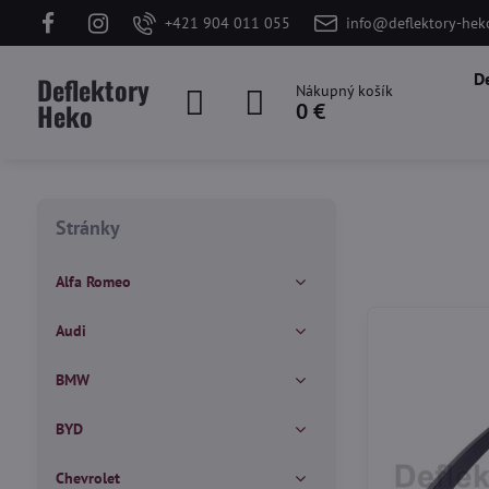
+421 904 011 055
info@deflektory-hek
D
Deflektory
Nákupný košík
Heko
0 €
Stránky
Alfa Romeo
Audi
BMW
BYD
Chevrolet