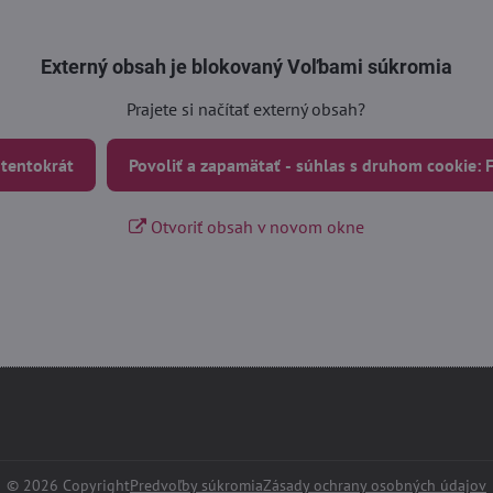
Externý obsah je blokovaný Voľbami súkromia
Prajete si načítať externý obsah?
 tentokrát
Povoliť a zapamätať - súhlas s druhom cookie:
Otvoriť obsah v novom okne
©
2026
Copyright
Predvoľby súkromia
Zásady ochrany osobných údajov