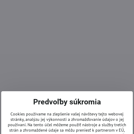
Predvoľby súkromia
Cookies používame na zlepšenie vašej návštevy tejto webovej
stránky, analýzu jej výkonnosti a zhromažďovanie údajov o jej
používaní. Na tento účel môžeme použiť nástroje a služby tretích
strán a zhromaždené údaje sa môžu preniesť k partnerom v EÚ,