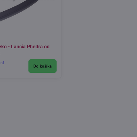
eko - Lancia Phedra od
)
dni
Do košíka