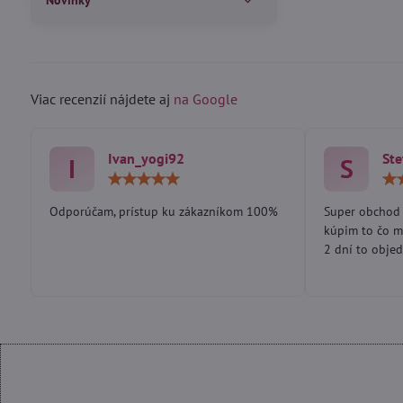
Novinky
Viac recenzií nájdete aj
na Google
Ivan_yogi92
Ste
I
S
Hodnotenie:
5
/
Odporúčam, prístup ku zákazníkom 100%
Super obchod 
5
kúpim to čo m
2 dní to objed