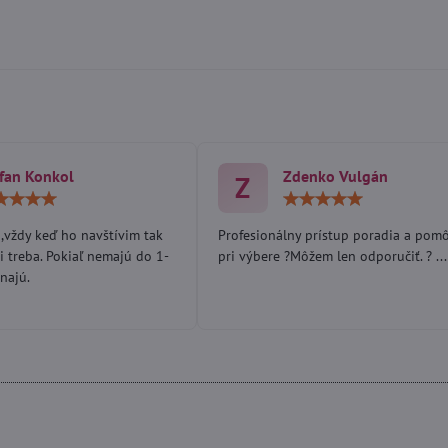
fan Konkol
Zdenko Vulgán
Z
Hodnotenie:
Hodn
5
5
/
/
,vždy keď ho navštívim tak
Profesionálny prístup poradia a pom
5
5
i treba. Pokiaľ nemajú do 1-
pri výbere ?Môžem len odporučiť. ? ...
najú.