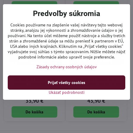
Do košíka
Do košíka
Predvoľby súkromia
Cookies používame na zlepšenie vašej návštevy tejto webovej
stránky, analýzu jej výkonnosti a zhromažďovanie údajov o jej
používaní. Na tento účel môžeme použiť nástroje a služby tretích
strán a zhromaždené údaje sa môžu preniesť k partnerom v EÚ,
USA alebo iných krajinách. Kliknutím na „Prijať všetky cookies“
vyjadrujete svoj súhlas s týmto spracovaním. Nižšie môžete nájsť
podrobné informácie alebo upraviť svoje preferencie.
Zásady ochrany osobných údajov
Deflektory Heko - Kia
Deflektory Heko - Kia
Prijať všetky cookies
Optima Combi od 2016
Optima Combi od 2016 (so
zadnými)
Ukázať podrobnosti
Expedícia 1-3 dni
Expedícia 1-3 dni
33,90 €
43,90 €
Do košíka
Do košíka