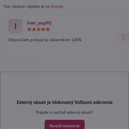
Viac recenzií nájdete aj
na Google
Ivan_yogi92
I
Hodnotenie:
5
/
Odporúčam, prístup ku zákazníkom 100%
5
Externý obsah je blokovaný Voľbami súkromia
Prajete si načítať externý obsah?
Povoliť tentokrát