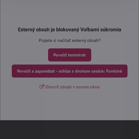
Externý obsah je blokovaný Voľbami súkromia
Prajete si načítať externý obsah?
Povoliť tentokrát
Povoliť a zapamätať - súhlas s druhom cookie: Funkčné
Otvoriť obsah v novom okne