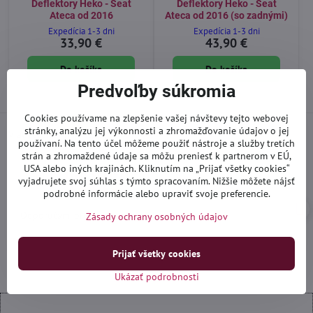
Deflektory Heko - Seat
Deflektory Heko - Seat
Ateca od 2016
Ateca od 2016 (so zadnými)
Expedícia 1-3 dni
Expedícia 1-3 dni
33,90 €
43,90 €
Do košíka
Do košíka
Predvoľby súkromia
Cookies používame na zlepšenie vašej návštevy tejto webovej
stránky, analýzu jej výkonnosti a zhromažďovanie údajov o jej
Viac recenzií nájdete aj
na Google
používaní. Na tento účel môžeme použiť nástroje a služby tretích
strán a zhromaždené údaje sa môžu preniesť k partnerom v EÚ,
USA alebo iných krajinách. Kliknutím na „Prijať všetky cookies“
Ivan_yogi92
I
vyjadrujete svoj súhlas s týmto spracovaním. Nižšie môžete nájsť
Hodnotenie:
podrobné informácie alebo upraviť svoje preferencie.
5
/
Odporúčam, prístup ku zákazníkom 100%
Zásady ochrany osobných údajov
5
Prijať všetky cookies
Ukázať podrobnosti