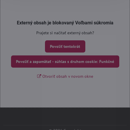
Externý obsah je blokovaný Voľbami súkromia
Prajete si načítať externý obsah?
Povoliť tentokrát
Povoliť a zapamätať - súhlas s druhom cookie: Funkčné
Otvoriť obsah v novom okne