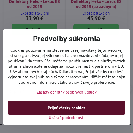
Deflektory Heko - Lexus ES
Deflektory Heko - Lexus ES
od 2019
od 2019 (so zadnými)
Expedícia 1-3 dni
Expedícia 1-3 dni
33,90 €
43,90 €
Do košíka
Do košíka
Predvoľby súkromia
Cookies používame na zlepšenie vašej návštevy tejto webovej
stránky, analýzu jej výkonnosti a zhromažďovanie údajov o jej
Viac recenzií nájdete aj
na Google
používaní. Na tento účel môžeme použiť nástroje a služby tretích
strán a zhromaždené údaje sa môžu preniesť k partnerom v EÚ,
USA alebo iných krajinách. Kliknutím na „Prijať všetky cookies“
Ivan_yogi92
I
vyjadrujete svoj súhlas s týmto spracovaním. Nižšie môžete nájsť
Hodnotenie:
podrobné informácie alebo upraviť svoje preferencie.
5
/
Odporúčam, prístup ku zákazníkom 100%
Zásady ochrany osobných údajov
5
Prijať všetky cookies
Ukázať podrobnosti