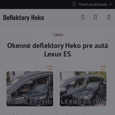
Panel používateľa
Deflektory Heko
Lexus
Okenné deflektory Heko pre autá
Lexus ES