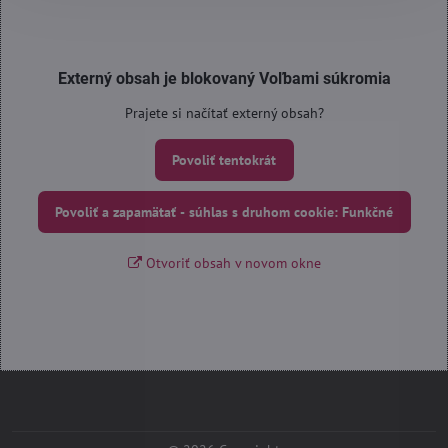
Externý obsah je blokovaný Voľbami súkromia
Prajete si načítať externý obsah?
Povoliť tentokrát
Povoliť a zapamätať - súhlas s druhom cookie: Funkčné
Otvoriť obsah v novom okne