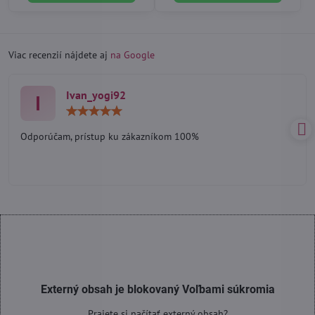
Viac recenzií nájdete aj
na Google
Ivan_yogi92
I
Hodnotenie:
5
/
Odporúčam, prístup ku zákazníkom 100%
5
Externý obsah je blokovaný Voľbami súkromia
Prajete si načítať externý obsah?