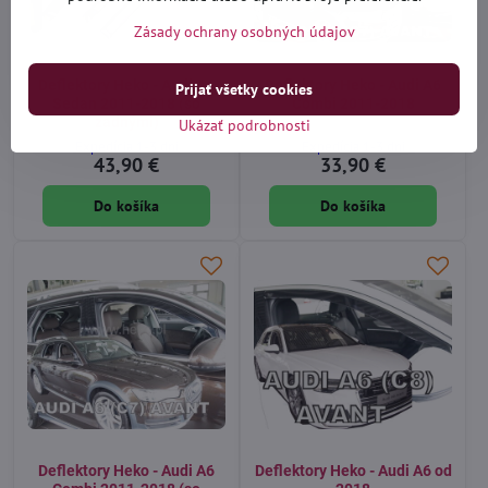
Zásady ochrany osobných údajov
Deflektory Heko - Audi A6
Deflektory Heko - Audi A6
Prijať všetky cookies
Sedan 2011-2018 (so
Combi 2011-2018
zadnými)
Ukázať podrobnosti
Expedícia 1-3 dni
Expedícia 1-3 dni
43,90 €
33,90 €
Do košíka
Do košíka
Deflektory Heko - Audi A6
Deflektory Heko - Audi A6 od