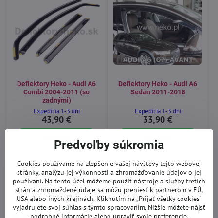
Deflektory Heko - Audi A6
Deflektory Heko - Audi A6
Combi 2004-2011 (so
Sedan 2011-2018
zadnými)
Expedícia 1-3 dni
Expedícia 1-3 dni
43,90 €
33,90 €
Do košíka
Do košíka
Predvoľby súkromia
Cookies používame na zlepšenie vašej návštevy tejto webovej
stránky, analýzu jej výkonnosti a zhromažďovanie údajov o jej
používaní. Na tento účel môžeme použiť nástroje a služby tretích
strán a zhromaždené údaje sa môžu preniesť k partnerom v EÚ,
USA alebo iných krajinách. Kliknutím na „Prijať všetky cookies“
vyjadrujete svoj súhlas s týmto spracovaním. Nižšie môžete nájsť
podrobné informácie alebo upraviť svoje preferencie.