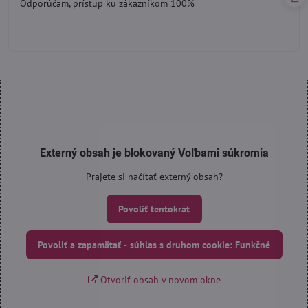
Odporúčam, prístup ku zákazníkom 100%
5
Externý obsah je blokovaný Voľbami súkromia
Prajete si načítať externý obsah?
Povoliť tentokrát
Povoliť a zapamätať - súhlas s druhom cookie: Funkčné
Otvoriť obsah v novom okne