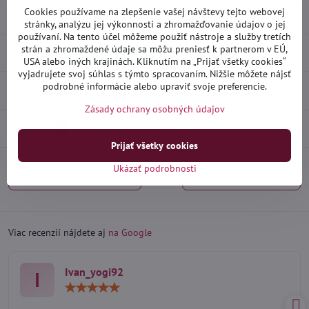
Cookies používame na zlepšenie vašej návštevy tejto webovej
Výrobca:
Heko
stránky, analýzu jej výkonnosti a zhromažďovanie údajov o jej
používaní. Na tento účel môžeme použiť nástroje a služby tretích
strán a zhromaždené údaje sa môžu preniesť k partnerom v EÚ,
Popis
USA alebo iných krajinách. Kliknutím na „Prijať všetky cookies“
vyjadrujete svoj súhlas s týmto spracovaním. Nižšie môžete nájsť
podrobné informácie alebo upraviť svoje preferencie.
Recenzie
0
Zásady ochrany osobných údajov
Diskusia
0
Prijať všetky cookies
Ukázať podrobnosti
Predchádzajúci produkt
Nasledujúci produkt
Viac recenzií nájdete aj
na Google
Ivan_yogi92
I
Hodnotenie:
5
/