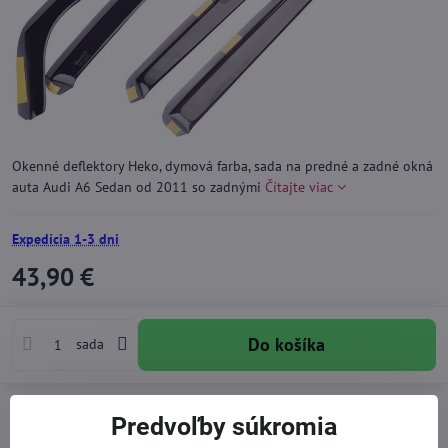
Okenné deflektory Heko, dymová farba, sada na predné a zadné okná
auta Audi A6 Sedan od 2011 so zadnými
Čítajte viac
Expedícia 1-3 dni
43,90 €
Do košíka
sada
Pridať k Obľúbeným
Otázka k produktu
Doručenia
Predvoľby súkromia
Skladové číslo:
D10245