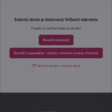
Externý obsah je blokovaný Voľbami súkromia
Prajete si načítať externý obsah?
Povoliť tentokrát
Povoliť a zapamätať - súhlas s druhom cookie: Funkčné
Otvoriť obsah v novom okne