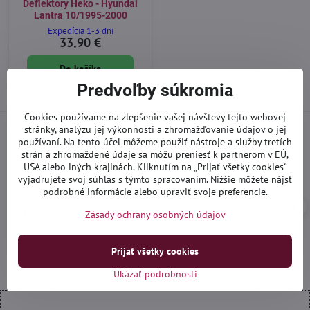
Deflektory Heko - Hyundai
Lantra 10/1995-2000
Expedícia 1-3 dni
33,90 €
Do košíka
Predvoľby súkromia
Cookies používame na zlepšenie vašej návštevy tejto webovej
stránky, analýzu jej výkonnosti a zhromažďovanie údajov o jej
Viac recenzií nájdete aj
na Google
používaní. Na tento účel môžeme použiť nástroje a služby tretích
strán a zhromaždené údaje sa môžu preniesť k partnerom v EÚ,
USA alebo iných krajinách. Kliknutím na „Prijať všetky cookies“
Ivan_yogi92
I
vyjadrujete svoj súhlas s týmto spracovaním. Nižšie môžete nájsť
Hodnotenie:
podrobné informácie alebo upraviť svoje preferencie.
5
/
Odporúčam, prístup ku zákazníkom 100%
Zásady ochrany osobných údajov
5
Prijať všetky cookies
Ukázať podrobnosti