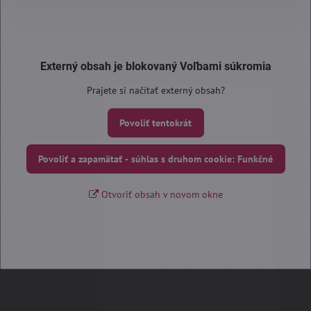
Externý obsah je blokovaný Voľbami súkromia
Prajete si načítať externý obsah?
Povoliť tentokrát
Povoliť a zapamätať - súhlas s druhom cookie: Funkčné
Otvoriť obsah v novom okne