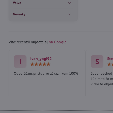
Volvo
Novinky
Viac recenzií nájdete aj
na Google
Ivan_yogi92
Ste
I
S
Hodnotenie:
5
/
Odporúčam, prístup ku zákazníkom 100%
Super obchod 
5
kúpim to čo m
2 dní to objed