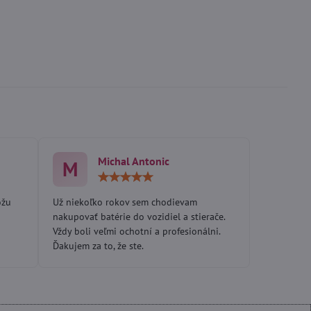
Michal Antonic
M
otenie:
Hodnotenie:
5
/
ôžu
Už niekoľko rokov sem chodievam
5
nakupovať batérie do vozidiel a stierače.
Vždy boli veľmi ochotní a profesionálni.
Ďakujem za to, že ste.