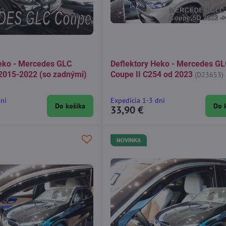
eko - Mercedes GLC
Deflektory Heko - Mercedes G
2015-2022 (so zadnými)
Coupe II C254 od 2023
(D23653)
dni
Expedícia 1-3 dni
Do košíka
Do 
33,90 €
NOVINKA