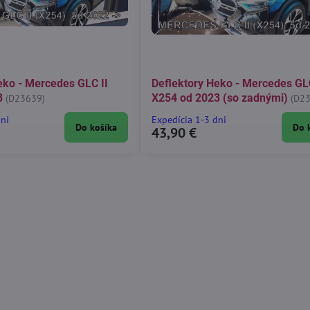
eko - Mercedes GLC II
Deflektory Heko - Mercedes GLC
3
X254 od 2023 (so zadnými)
(D23639)
(D2
dni
Expedícia 1-3 dni
Do košíka
Do 
43,90 €