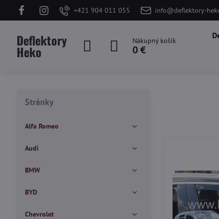
+421 904 011 055
info@deflektory-hek
D
Deflektory
Nákupný košík
Heko
0 €
Stránky
Alfa Romeo
Audi
BMW
BYD
Chevrolet