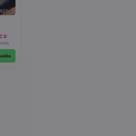
 II
3640)
košíka