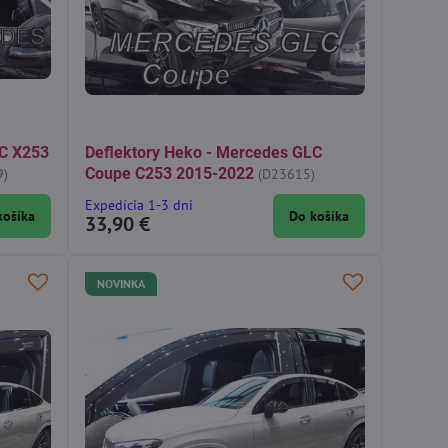
LC X253
Deflektory Heko - Mercedes GLC
Coupe C253 2015-2022
9)
(D23615)
Expedícia 1-3 dni
košíka
Do košíka
33,90 €
NOVINKA