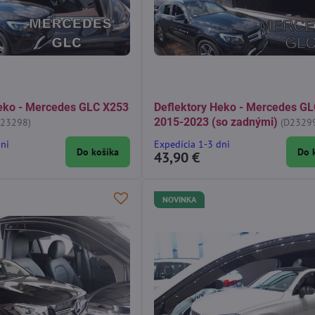
Heko - Mercedes GLC X253
Deflektory Heko - Mercedes G
2015-2023 (so zadnými)
D23298)
(D2329
dni
Expedícia 1-3 dni
Do košíka
Do 
43,90 €
NOVINKA