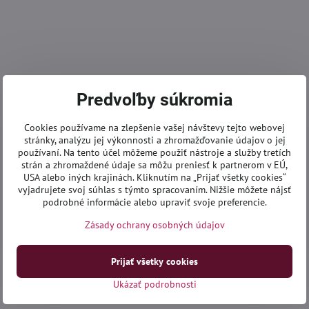
Predvoľby súkromia
Cookies používame na zlepšenie vašej návštevy tejto webovej
stránky, analýzu jej výkonnosti a zhromažďovanie údajov o jej
používaní. Na tento účel môžeme použiť nástroje a služby tretích
strán a zhromaždené údaje sa môžu preniesť k partnerom v EÚ,
USA alebo iných krajinách. Kliknutím na „Prijať všetky cookies“
vyjadrujete svoj súhlas s týmto spracovaním. Nižšie môžete nájsť
podrobné informácie alebo upraviť svoje preferencie.
Zásady ochrany osobných údajov
Prijať všetky cookies
Ukázať podrobnosti