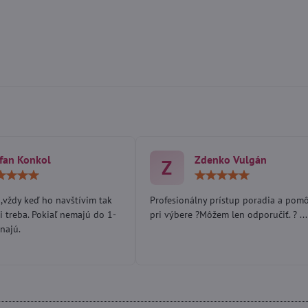
fan Konkol
Zdenko Vulgán
Z
Hodnotenie:
Hodn
5
5
/
/
,vždy keď ho navštívim tak
Profesionálny prístup poradia a pom
5
5
i treba. Pokiaľ nemajú do 1-
pri výbere ?Môžem len odporučiť. ? ...
najú.