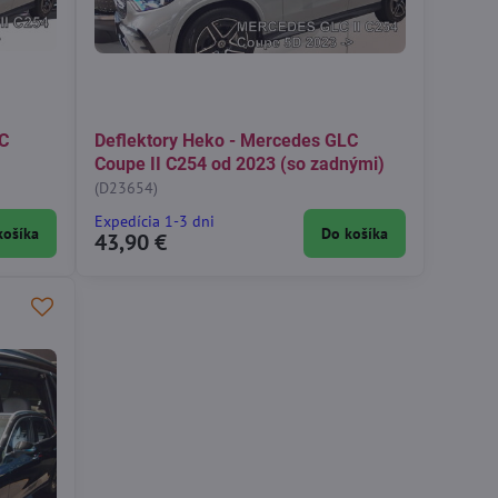
LC
Deflektory Heko - Mercedes GLC
Coupe II C254 od 2023 (so zadnými)
(D23654)
Expedícia 1-3 dni
košíka
Do košíka
43,90 €