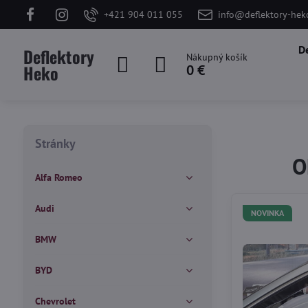
+421 904 011 055
info@deflektory-hek
D
Deflektory
Nákupný košík
Heko
0 €
Stránky
O
Alfa Romeo
Audi
NOVINKA
BMW
BYD
Chevrolet