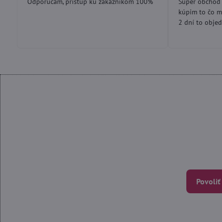
Odporúčam, prístup ku zákazníkom 100%
Super obchod 
5
kúpim to čo m
2 dní to objed
Povoliť