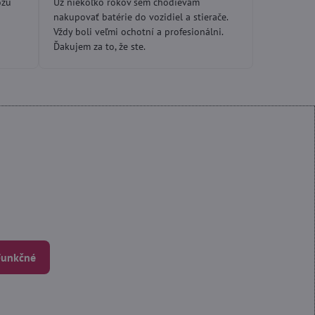
ôžu
Už niekoľko rokov sem chodievam
5
nakupovať batérie do vozidiel a stierače.
Vždy boli veľmi ochotní a profesionálni.
Ďakujem za to, že ste.
 Funkčné