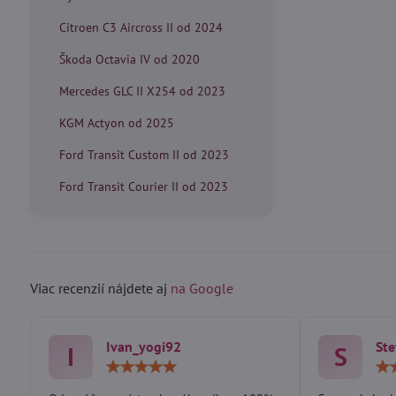
Citroen C3 Aircross II od 2024
Škoda Octavia IV od 2020
Mercedes GLC II X254 od 2023
KGM Actyon od 2025
Ford Transit Custom II od 2023
Ford Transit Courier II od 2023
Viac recenzií nájdete aj
na Google
Ivan_yogi92
Ste
I
S
Hodnotenie:
5
/