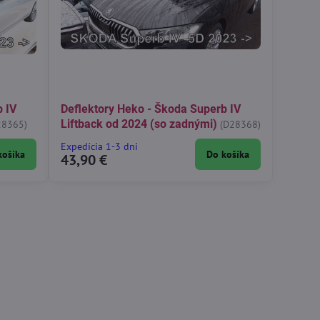
b IV
Deflektory Heko - Škoda Superb IV
Liftback od 2024 (so zadnými)
28365)
(D28368)
Expedícia 1-3 dni
košíka
Do košíka
43,90 €