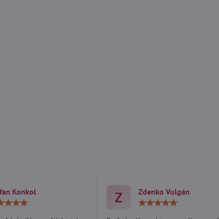
fan Konkol
Zdenko Vulgán
Z
Hodnotenie:
Hodn
5
5
/
/