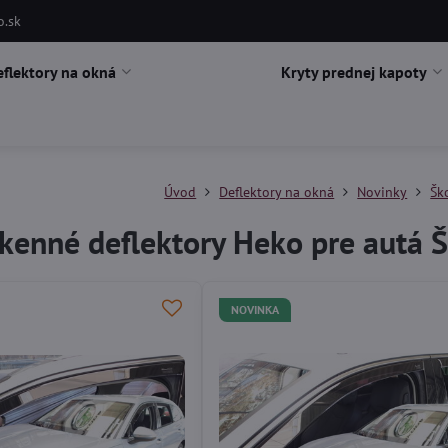
o.sk
eflektory na okná
Kryty prednej kapoty
Úvod
Deflektory na okná
Novinky
Šk
kenné deflektory Heko pre autá 
NOVINKA