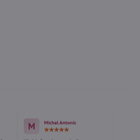
Michal Antonic
M
otenie:
Hodnotenie:
5
/