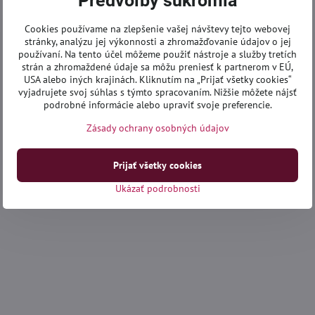
Predvoľby súkromia
Cookies používame na zlepšenie vašej návštevy tejto webovej
stránky, analýzu jej výkonnosti a zhromažďovanie údajov o jej
používaní. Na tento účel môžeme použiť nástroje a služby tretích
strán a zhromaždené údaje sa môžu preniesť k partnerom v EÚ,
USA alebo iných krajinách. Kliknutím na „Prijať všetky cookies“
vyjadrujete svoj súhlas s týmto spracovaním. Nižšie môžete nájsť
podrobné informácie alebo upraviť svoje preferencie.
Zásady ochrany osobných údajov
Prijať všetky cookies
Ukázať podrobnosti