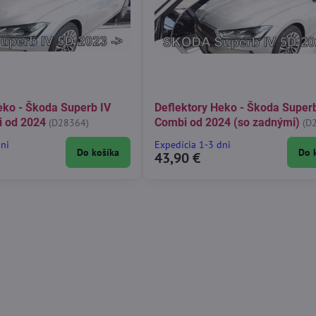
eko - Škoda Superb IV
Deflektory Heko - Škoda Super
 od 2024
Combi od 2024 (so zadnými)
(D28364)
(D
dni
Expedícia 1-3 dni
Do košíka
Do 
43,90 €