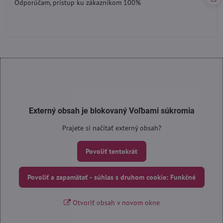
Odporúčam, prístup ku zákazníkom 100%
5
Externý obsah je blokovaný Voľbami súkromia
Prajete si načítať externý obsah?
Povoliť tentokrát
Povoliť a zapamätať - súhlas s druhom cookie: Funkčné
Otvoriť obsah v novom okne