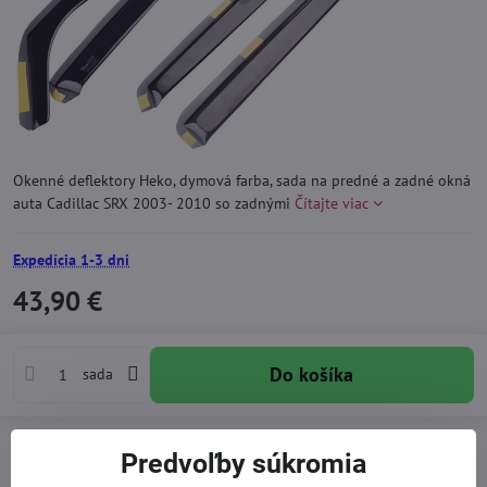
Okenné deflektory Heko, dymová farba, sada na predné a zadné okná
auta Cadillac SRX 2003- 2010 so zadnými
Čítajte viac
Expedícia 1-3 dni
43,90 €
Do košíka
sada
Pridať k Obľúbeným
Otázka k produktu
Doručenia
Predvoľby súkromia
Skladové číslo:
D10602