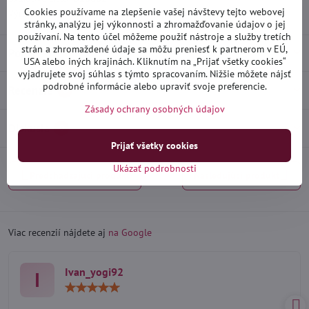
Cookies používame na zlepšenie vašej návštevy tejto webovej
Výrobca:
Heko
stránky, analýzu jej výkonnosti a zhromažďovanie údajov o jej
používaní. Na tento účel môžeme použiť nástroje a služby tretích
strán a zhromaždené údaje sa môžu preniesť k partnerom v EÚ,
Popis
USA alebo iných krajinách. Kliknutím na „Prijať všetky cookies“
vyjadrujete svoj súhlas s týmto spracovaním. Nižšie môžete nájsť
podrobné informácie alebo upraviť svoje preferencie.
Recenzie
0
Zásady ochrany osobných údajov
Diskusia
0
Prijať všetky cookies
Ukázať podrobnosti
Predchádzajúci produkt
Nasledujúci produkt
Viac recenzií nájdete aj
na Google
Ivan_yogi92
I
Hodnotenie:
5
/