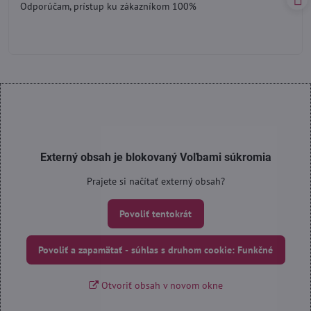
Odporúčam, prístup ku zákazníkom 100%
5
Externý obsah je blokovaný Voľbami súkromia
Prajete si načítať externý obsah?
Povoliť tentokrát
Povoliť a zapamätať - súhlas s druhom cookie: Funkčné
Otvoriť obsah v novom okne