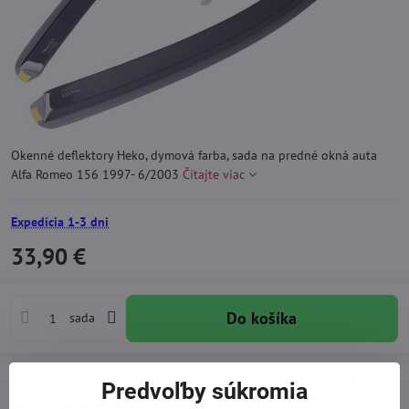
Okenné deflektory Heko, dymová farba, sada na predné okná auta
Alfa Romeo 156 1997- 6/2003
Čítajte viac
Expedícia 1-3 dni
33,90 €
Do košíka
sada
Pridať k Obľúbeným
Otázka k produktu
Doručenia
Predvoľby súkromia