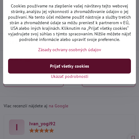
Skladové číslo:
D10107
Cookies používame na zlepšenie vašej návštevy tejto webovej
Výrobca:
Heko
stránky, analýzu jej výkonnosti a zhromažďovanie údajov o jej
používaní. Na tento účel môžeme použiť nástroje a služby tretích
strán a zhromaždené údaje sa môžu preniesť k partnerom v EÚ,
Popis
USA alebo iných krajinách. Kliknutím na „Prijať všetky cookies“
vyjadrujete svoj súhlas s týmto spracovaním. Nižšie môžete nájsť
podrobné informácie alebo upraviť svoje preferencie.
Recenzie
0
Zásady ochrany osobných údajov
Diskusia
0
Prijať všetky cookies
Ukázať podrobnosti
Predchádzajúci produkt
Nasledujúci produkt
Viac recenzií nájdete aj
na Google
Ivan_yogi92
I
Hodnotenie:
5
/