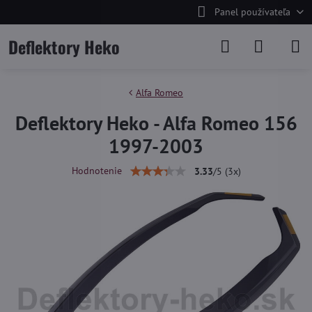
Panel používateľa
Deflektory Heko
Alfa Romeo
Deflektory Heko - Alfa Romeo 156
1997-2003
Hodnotenie
3.33
/
5
(
3
x)