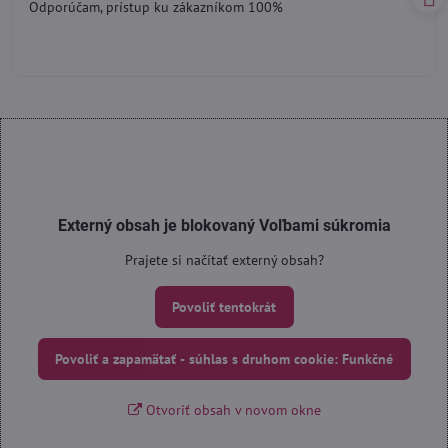
Odporúčam, prístup ku zákazníkom 100%
5
Externý obsah je blokovaný Voľbami súkromia
Prajete si načítať externý obsah?
Povoliť tentokrát
Povoliť a zapamätať - súhlas s druhom cookie: Funkčné
Otvoriť obsah v novom okne