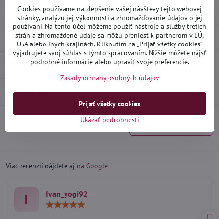
Skladové číslo:
D10237
Cookies používame na zlepšenie vašej návštevy tejto webovej
Výrobca:
Heko
stránky, analýzu jej výkonnosti a zhromažďovanie údajov o jej
používaní. Na tento účel môžeme použiť nástroje a služby tretích
strán a zhromaždené údaje sa môžu preniesť k partnerom v EÚ,
Popis
USA alebo iných krajinách. Kliknutím na „Prijať všetky cookies“
vyjadrujete svoj súhlas s týmto spracovaním. Nižšie môžete nájsť
podrobné informácie alebo upraviť svoje preferencie.
Recenzie
0
Zásady ochrany osobných údajov
Diskusia
0
Prijať všetky cookies
Ukázať podrobnosti
Nasledujúci produkt
Viac recenzií nájdete aj
na Google
Ivan_yogi92
I
Hodnotenie:
5
/