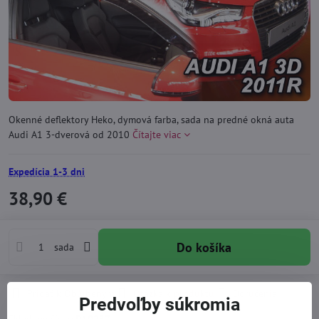
Okenné deflektory Heko, dymová farba, sada na predné okná auta
Audi A1 3-dverová od 2010
Čítajte viac
Expedícia 1-3 dni
38,90 €
Do košíka
sada
Pridať k Obľúbeným
Otázka k produktu
Doručenia
Predvoľby súkromia