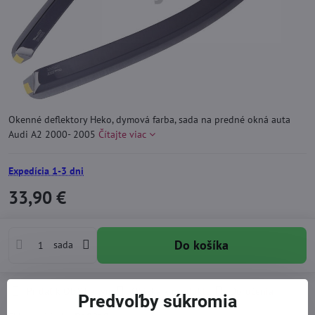
Okenné deflektory Heko, dymová farba, sada na predné okná auta
Audi A2 2000- 2005
Čítajte viac
Expedícia 1-3 dni
33,90 €
Do košíka
sada
Pridať k Obľúbeným
Otázka k produktu
Doručenia
Predvoľby súkromia