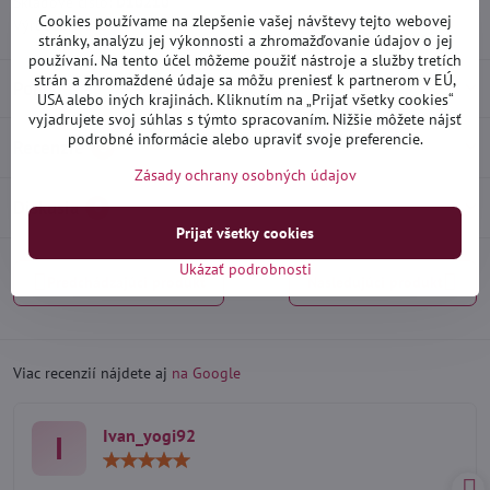
Skladové číslo:
D10210
Cookies používame na zlepšenie vašej návštevy tejto webovej
Výrobca:
Heko
stránky, analýzu jej výkonnosti a zhromažďovanie údajov o jej
používaní. Na tento účel môžeme použiť nástroje a služby tretích
strán a zhromaždené údaje sa môžu preniesť k partnerom v EÚ,
Popis
USA alebo iných krajinách. Kliknutím na „Prijať všetky cookies“
vyjadrujete svoj súhlas s týmto spracovaním. Nižšie môžete nájsť
podrobné informácie alebo upraviť svoje preferencie.
Recenzie
0
Zásady ochrany osobných údajov
Diskusia
0
Prijať všetky cookies
Ukázať podrobnosti
Predchádzajúci produkt
Nasledujúci produkt
Viac recenzií nájdete aj
na Google
Ivan_yogi92
I
Hodnotenie:
5
/