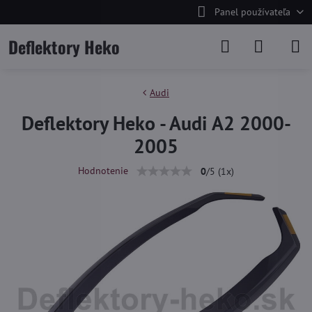
Panel používateľa
Deflektory Heko
Audi
Deflektory Heko - Audi A2 2000-
2005
Hodnotenie
0
/
5
(
1
x)