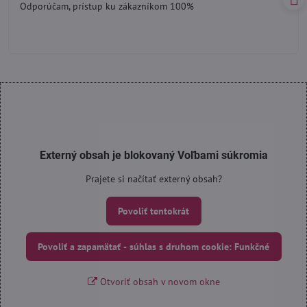
Odporúčam, prístup ku zákazníkom 100%
5
Externý obsah je blokovaný Voľbami súkromia
Prajete si načítať externý obsah?
Povoliť tentokrát
Povoliť a zapamätať - súhlas s druhom cookie: Funkčné
Otvoriť obsah v novom okne