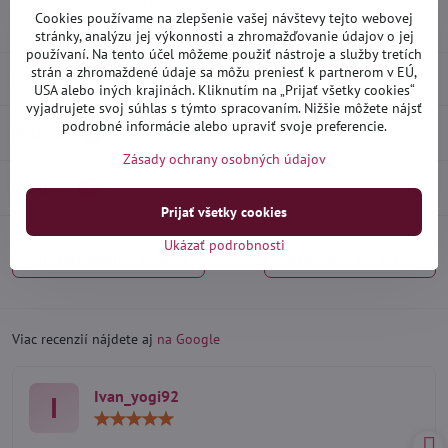
Skladové číslo:
D12251
Cookies používame na zlepšenie vašej návštevy tejto webovej
Výrobca:
Heko
stránky, analýzu jej výkonnosti a zhromažďovanie údajov o jej
používaní. Na tento účel môžeme použiť nástroje a služby tretích
strán a zhromaždené údaje sa môžu preniesť k partnerom v EÚ,
Popis
USA alebo iných krajinách. Kliknutím na „Prijať všetky cookies“
vyjadrujete svoj súhlas s týmto spracovaním. Nižšie môžete nájsť
podrobné informácie alebo upraviť svoje preferencie.
Recenzie
0
Zásady ochrany osobných údajov
Diskusia
0
Prijať všetky cookies
Ukázať podrobnosti
Predchádzajúci produkt
Nasledujúci produkt
Viac recenzií nájdete aj
na Google
Ivan_yogi92
I
Hodnotenie:
5
/