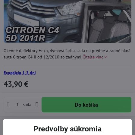
Okenné deflektory Heko, dymová farba, sada na predné a zadné okná
auta Citroen C4 II od 12/2010 so zadnými
Čítajte viac
Expedícia 1-3 dni
43,90 €
Do košíka
sada
Pridať k Obľúbeným
Otázka k produktu
Doručenia
Predvoľby súkromia