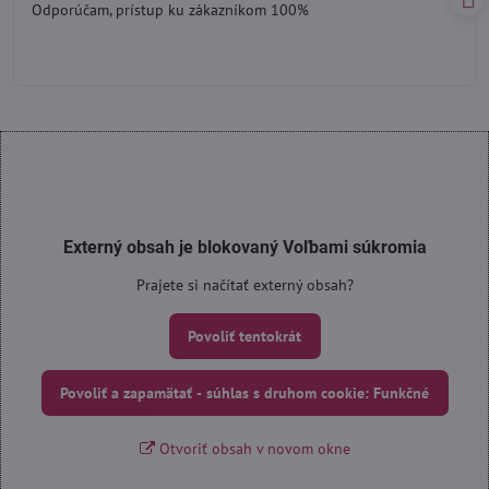
Odporúčam, prístup ku zákazníkom 100%
5
Externý obsah je blokovaný Voľbami súkromia
Prajete si načítať externý obsah?
Povoliť tentokrát
Povoliť a zapamätať - súhlas s druhom cookie: Funkčné
Otvoriť obsah v novom okne