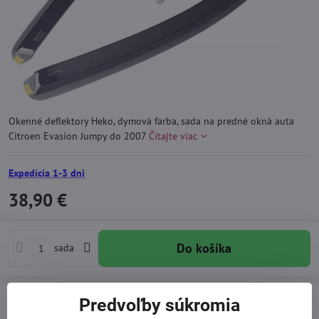
Okenné deflektory Heko, dymová farba, sada na predné okná auta
Citroen Evasion Jumpy do 2007
Čítajte viac
Expedícia 1-3 dni
38,90 €
Do košíka
sada
Pridať k Obľúbeným
Otázka k produktu
Doručenia
Predvoľby súkromia