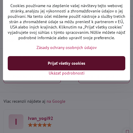
Skladové číslo:
D15126
Cookies používame na zlepšenie vašej návštevy tejto webovej
Výrobca:
Heko
stránky, analýzu jej výkonnosti a zhromažďovanie údajov o jej
používaní. Na tento účel môžeme použiť nástroje a služby tretích
strán a zhromaždené údaje sa môžu preniesť k partnerom v EÚ,
Popis
USA alebo iných krajinách. Kliknutím na „Prijať všetky cookies“
vyjadrujete svoj súhlas s týmto spracovaním. Nižšie môžete nájsť
podrobné informácie alebo upraviť svoje preferencie.
Recenzie
0
Zásady ochrany osobných údajov
Diskusia
0
Prijať všetky cookies
Ukázať podrobnosti
Predchádzajúci produkt
Nasledujúci produkt
Viac recenzií nájdete aj
na Google
Ivan_yogi92
I
Hodnotenie:
5
/