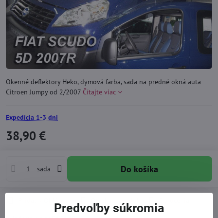
Okenné deflektory Heko, dymová farba, sada na predné okná auta
Citroen Jumpy od 2/2007
Čítajte viac
Expedícia 1-3 dni
38,90 €
Do košíka
sada
Pridať k Obľúbeným
Otázka k produktu
Doručenia
Predvoľby súkromia