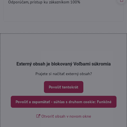
Odporúčam, prístup ku zákazníkom 100%
5
Externý obsah je blokovaný Voľbami súkromia
Prajete si načítať externý obsah?
Povoliť tentokrát
Povoliť a zapamätať - súhlas s druhom cookie: Funkčné
Otvoriť obsah v novom okne