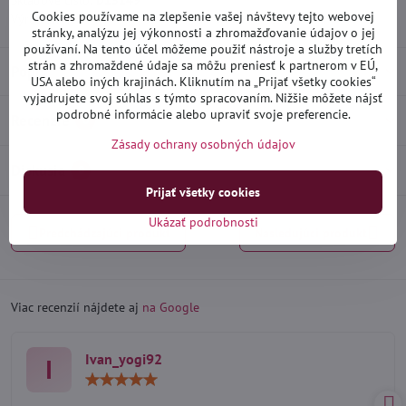
Skladové číslo:
D15149
Cookies používame na zlepšenie vašej návštevy tejto webovej
Výrobca:
Heko
stránky, analýzu jej výkonnosti a zhromažďovanie údajov o jej
používaní. Na tento účel môžeme použiť nástroje a služby tretích
strán a zhromaždené údaje sa môžu preniesť k partnerom v EÚ,
Popis
USA alebo iných krajinách. Kliknutím na „Prijať všetky cookies“
vyjadrujete svoj súhlas s týmto spracovaním. Nižšie môžete nájsť
podrobné informácie alebo upraviť svoje preferencie.
Recenzie
0
Zásady ochrany osobných údajov
Diskusia
0
Prijať všetky cookies
Ukázať podrobnosti
Predchádzajúci produkt
Nasledujúci produkt
Viac recenzií nájdete aj
na Google
Ivan_yogi92
I
Hodnotenie:
5
/