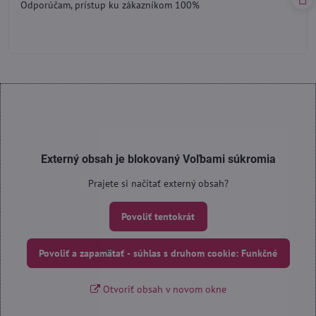
Odporúčam, prístup ku zákazníkom 100%
5
Externý obsah je blokovaný Voľbami súkromia
Prajete si načítať externý obsah?
Povoliť tentokrát
Povoliť a zapamätať - súhlas s druhom cookie: Funkčné
Otvoriť obsah v novom okne