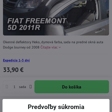
Okenné deflektory Heko, dymová farba, sada na predné okná auta
Dodge Journey od 2008
Čítajte viac
Expedícia 1-3 dni
33,90 €
Do košíka
sada
Pridať k Obľúbeným
Otázka k produktu
Doručenia
Predvoľby súkromia