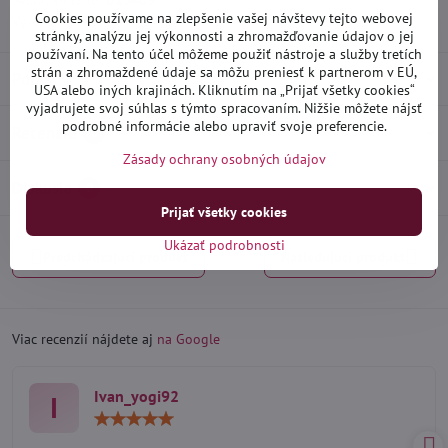
Skladové číslo:
D13409
Cookies používame na zlepšenie vašej návštevy tejto webovej
Výrobca:
Heko
stránky, analýzu jej výkonnosti a zhromažďovanie údajov o jej
používaní. Na tento účel môžeme použiť nástroje a služby tretích
strán a zhromaždené údaje sa môžu preniesť k partnerom v EÚ,
Popis
USA alebo iných krajinách. Kliknutím na „Prijať všetky cookies“
vyjadrujete svoj súhlas s týmto spracovaním. Nižšie môžete nájsť
podrobné informácie alebo upraviť svoje preferencie.
Recenzie
0
Zásady ochrany osobných údajov
Diskusia
0
Prijať všetky cookies
Ukázať podrobnosti
Predchádzajúci produkt
Nasledujúci produkt
Viac recenzií nájdete aj
na Google
Ivan_yogi92
I
Hodnotenie:
5
/