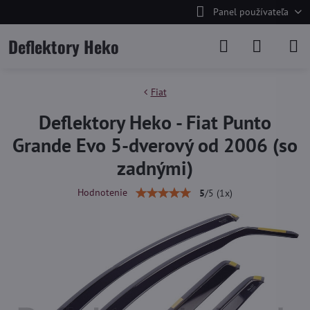
Panel používateľa
Deflektory Heko
Fiat
Deflektory Heko - Fiat Punto
Grande Evo 5-dverový od 2006 (so
zadnými)
Hodnotenie
5
/
5
(
1
x)