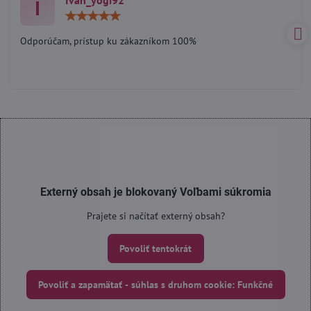
I
Hodnotenie:
5
/
Odporúčam, prístup ku zákazníkom 100%
5
Externý obsah je blokovaný Voľbami súkromia
Prajete si načítať externý obsah?
Povoliť tentokrát
Povoliť a zapamätať - súhlas s druhom cookie: Funkčné