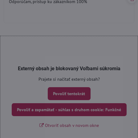
Odporúčam, prístup ku zákazníkom 100%
5
Externý obsah je blokovaný Voľbami súkromia
Prajete si načítať externý obsah?
Povoliť tentokrát
Povoliť a zapamätať - súhlas s druhom cookie: Funkčné
Otvoriť obsah v novom okne