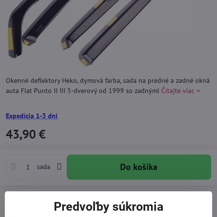
Okenné deflektory Heko, dymová farba, sada na predné a zadné okná
auta Fiat Punto II III 5-dverový od 1999 so zadnými
Čítajte viac
Expedícia 1-3 dni
43,90 €
Do košíka
sada
Pridať k Obľúbeným
Otázka k produktu
Doručenia
Predvoľby súkromia
Skladové číslo:
D15162