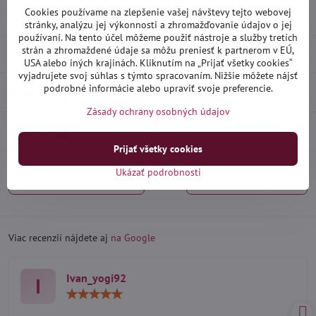
Cookies používame na zlepšenie vašej návštevy tejto webovej
Výrobca:
Heko
stránky, analýzu jej výkonnosti a zhromažďovanie údajov o jej
používaní. Na tento účel môžeme použiť nástroje a služby tretích
strán a zhromaždené údaje sa môžu preniesť k partnerom v EÚ,
Popis
USA alebo iných krajinách. Kliknutím na „Prijať všetky cookies“
vyjadrujete svoj súhlas s týmto spracovaním. Nižšie môžete nájsť
podrobné informácie alebo upraviť svoje preferencie.
Recenzie
0
Zásady ochrany osobných údajov
Diskusia
0
Prijať všetky cookies
Ukázať podrobnosti
Predchádzajúci produkt
Nasledujúci produkt
Viac recenzií nájdete aj
na Google
Ivan_yogi92
I
Hodnotenie:
5
/