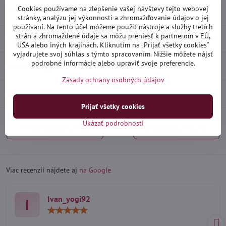
Cookies používame na zlepšenie vašej návštevy tejto webovej
Výrobca:
Heko
stránky, analýzu jej výkonnosti a zhromažďovanie údajov o jej
používaní. Na tento účel môžeme použiť nástroje a služby tretích
strán a zhromaždené údaje sa môžu preniesť k partnerom v EÚ,
Popis
USA alebo iných krajinách. Kliknutím na „Prijať všetky cookies“
vyjadrujete svoj súhlas s týmto spracovaním. Nižšie môžete nájsť
podrobné informácie alebo upraviť svoje preferencie.
Recenzie
0
Zásady ochrany osobných údajov
Diskusia
0
Prijať všetky cookies
Ukázať podrobnosti
Predchádzajúci produkt
Nasledujúci produkt
Viac recenzií nájdete aj
na Google
Ivan_yogi92
I
Hodnotenie:
5
/