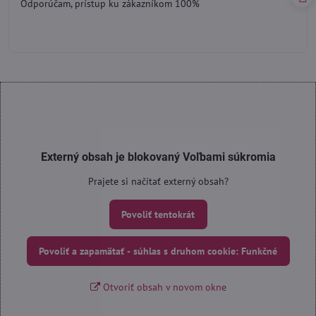
Odporúčam, prístup ku zákazníkom 100%
5
Externý obsah je blokovaný Voľbami súkromia
Prajete si načítať externý obsah?
Povoliť tentokrát
Povoliť a zapamätať - súhlas s druhom cookie: Funkčné
Otvoriť obsah v novom okne