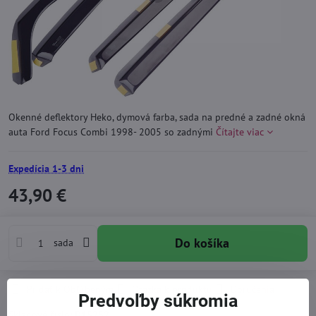
Okenné deflektory Heko, dymová farba, sada na predné a zadné okná
auta Ford Focus Combi 1998- 2005 so zadnými
Čítajte viac
Expedícia 1-3 dni
43,90 €
Do košíka
sada
Pridať k Obľúbeným
Otázka k produktu
Doručenia
Predvoľby súkromia
Skladové číslo:
D15252