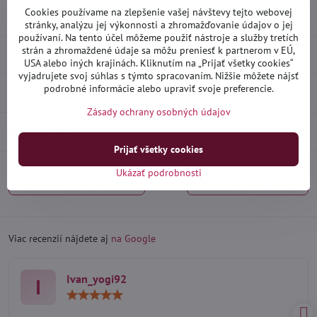
Cookies používame na zlepšenie vašej návštevy tejto webovej
Výrobca:
Heko
stránky, analýzu jej výkonnosti a zhromažďovanie údajov o jej
používaní. Na tento účel môžeme použiť nástroje a služby tretích
strán a zhromaždené údaje sa môžu preniesť k partnerom v EÚ,
Popis
USA alebo iných krajinách. Kliknutím na „Prijať všetky cookies“
vyjadrujete svoj súhlas s týmto spracovaním. Nižšie môžete nájsť
podrobné informácie alebo upraviť svoje preferencie.
Recenzie
0
Zásady ochrany osobných údajov
Diskusia
0
Prijať všetky cookies
Ukázať podrobnosti
Predchádzajúci produkt
Nasledujúci produkt
Viac recenzií nájdete aj
na Google
Ivan_yogi92
I
Hodnotenie:
5
/