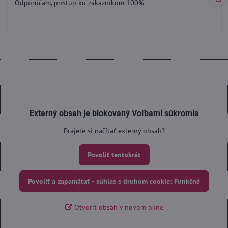
Odporúčam, prístup ku zákazníkom 100%
5
Externý obsah je blokovaný Voľbami súkromia
Prajete si načítať externý obsah?
Povoliť tentokrát
Povoliť a zapamätať - súhlas s druhom cookie: Funkčné
Otvoriť obsah v novom okne