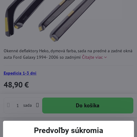
Okenné deflektory Heko, dymová farba, sada na predné a zadné okná
auta Ford Galaxy 1994- 2006 so zadnými
Čítajte viac
Expedícia 1-3 dni
48,90 €
Do košíka
sada
Pridať k Obľúbeným
Otázka k produktu
Doručenia
Predvoľby súkromia
Skladové číslo:
D31129