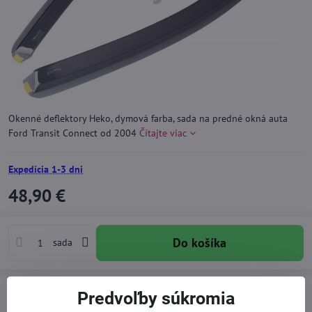
Okenné deflektory Heko, dymová farba, sada na predné okná auta
Ford Transit Connect od 2004
Čítajte viac
Expedícia 1-3 dni
48,90 €
Do košíka
sada
Pridať k Obľúbeným
Otázka k produktu
Doručenia
Predvoľby súkromia