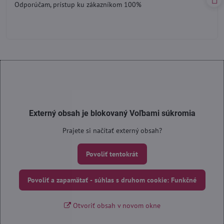
Odporúčam, prístup ku zákazníkom 100%
5
Externý obsah je blokovaný Voľbami súkromia
Prajete si načítať externý obsah?
Povoliť tentokrát
Povoliť a zapamätať - súhlas s druhom cookie: Funkčné
Otvoriť obsah v novom okne