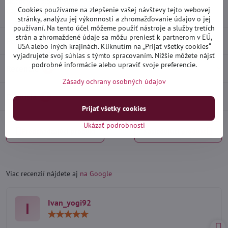
Skladové číslo:
D15231
Cookies používame na zlepšenie vašej návštevy tejto webovej
Výrobca:
Heko
stránky, analýzu jej výkonnosti a zhromažďovanie údajov o jej
používaní. Na tento účel môžeme použiť nástroje a služby tretích
strán a zhromaždené údaje sa môžu preniesť k partnerom v EÚ,
Popis
USA alebo iných krajinách. Kliknutím na „Prijať všetky cookies“
vyjadrujete svoj súhlas s týmto spracovaním. Nižšie môžete nájsť
podrobné informácie alebo upraviť svoje preferencie.
Recenzie
0
Zásady ochrany osobných údajov
Diskusia
0
Prijať všetky cookies
Ukázať podrobnosti
Predchádzajúci produkt
Nasledujúci produkt
Viac recenzií nájdete aj
na Google
Ivan_yogi92
I
Hodnotenie:
5
/