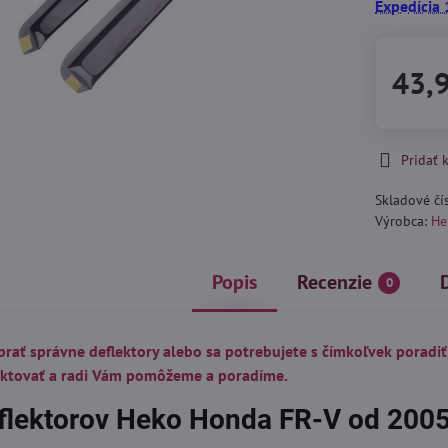
Expedícia 
43,
Pridať
Skladové čí
Výrobca:
He
Popis
Recenzie
0
brať správne deflektory alebo sa potrebujete s čímkoľvek poradiť
aktovať a radi Vám pomôžeme a poradíme.
flektorov Heko Honda FR-V od 2005