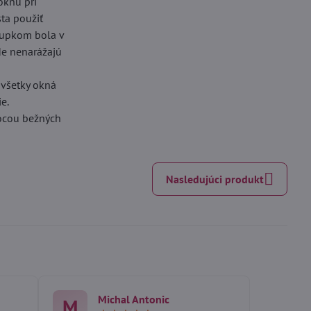
oknu pri
sta použiť
stupkom bola v
kde nenarážajú
 všetky okná
e.
mocou bežných
Nasledujúci produkt
Michal Antonic
M