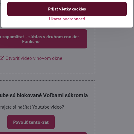
rajete si načítať Youtube video?
Prijať všetky cookies
Povoliť tentokrát
Ukázať podrobnosti
a zapamätať - súhlas s druhom cookie:
Funkčné
Otvoriť video v novom okne
tube sú blokované Voľbami súkromia
rajete si načítať Youtube video?
Povoliť tentokrát