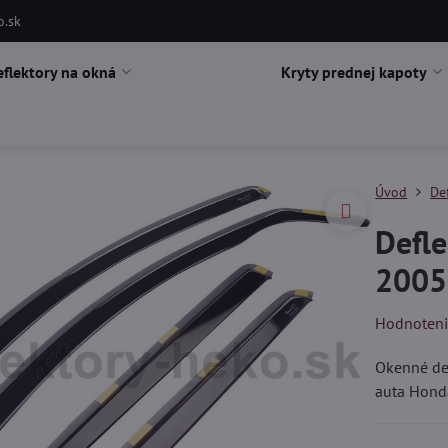
o.sk
eflektory na okná
Kryty prednej kapoty
Úvod
De
Defle
2005
Hodnoten
Okenné def
auta Hond