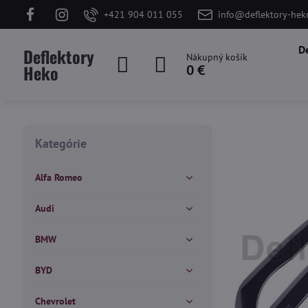
+421 904 011 055
info@deflektory-hek
D
Deflektory
Nákupný košík
Heko
0 €
Kategórie
Alfa Romeo
Audi
BMW
BYD
Chevrolet