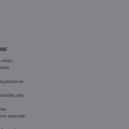
ko:
sa môžu
Treba
ory pasujú na
ndričky, aby
ske.
trne zasúvate