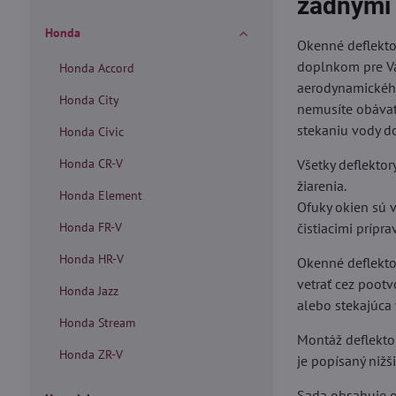
zadnými
Honda
Okenné deflekto
doplnkom pre Vá
Honda Accord
aerodynamického
Honda City
nemusíte obávať
stekaniu vody do
Honda Civic
Honda CR-V
Všetky deflektor
žiarenia.
Honda Element
Ofuky okien sú v
Honda FR-V
čistiacimi prípra
Honda HR-V
Okenné deflektory
vetrať cez poot
Honda Jazz
alebo stekajúca
Honda Stream
Montáž deflekto
Honda ZR-V
je popísaný nižš
Sada obsahuje o