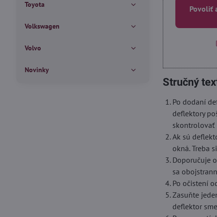
Toyota
Povoliť 
Volkswagen
Volvo
Novinky
Stručný tex
Po dodaní def
deflektory po
skontrolovať 
Ak sú deflekt
okná. Treba s
Doporučuje oč
sa obojstrann
Po očistení o
Zasuňte jede
deflektor sm