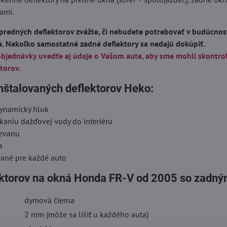
ami.
predných deflektorov zvážte, či nebudete potrebovať v budúcnost
a. Nakoľko samostatné zadné deflektory sa nedajú dokúpiť.
objednávky uvedťe aj údaje o Vašom aute, aby sme mohli skontro
torov.
nštalovaných deflektorov Heko:
dynamický hluk
kaniu dažďovej vody do interiéru
ievanu
a
vané pre každé auto
ektorov na okná Honda FR-V od 2005 so zadný
dymová čierna
2 mm (môže sa líšiť u každého auta)