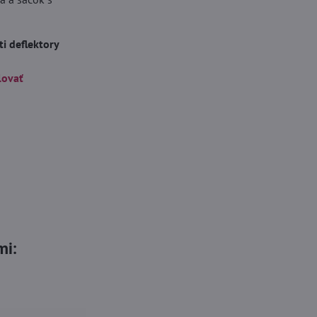
i deflektory
lovať
mi: