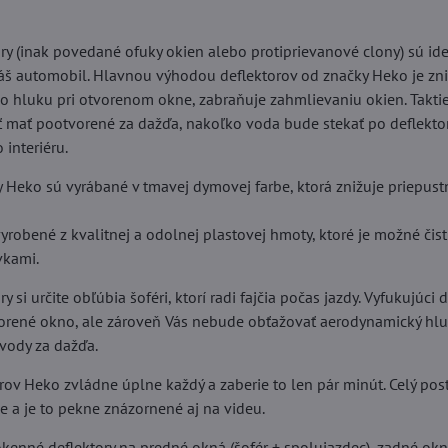
ry (inak povedané ofuky okien alebo protiprievanové clony) sú i
š automobil. Hlavnou výhodou deflektorov od značky Heko je zn
 hluku pri otvorenom okne, zabraňuje zahmlievaniu okien. Taktie
 mať pootvorené za dažďa, nakoľko voda bude stekať po deflektor
 interiéru.
y Heko sú vyrábané v tmavej dymovej farbe, ktorá znižuje priepus
yrobené z kvalitnej a odolnej plastovej hmoty, ktoré je možné čis
vkami.
 si určite obľúbia šoféri, ktorí radi fajčia počas jazdy. Vyfukujúci
vorené okno, ale zároveň Vás nebude obťažovať aerodynamický hlu
 vody za dažďa.
rov Heko zvládne úplne každý a zaberie to len pár minút. Celý po
ie a je to pekne znázornené aj na videu.
kenné deflektory na predné okná (šofér + spolujazdec), zadné okn