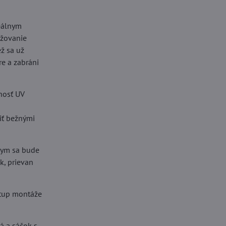
deálnym
ižovanie
ž sa už
e a zabráni
tnosť UV
tiť bežnými
 dym sa bude
k, prievan
stup montáže
á a sáčok s