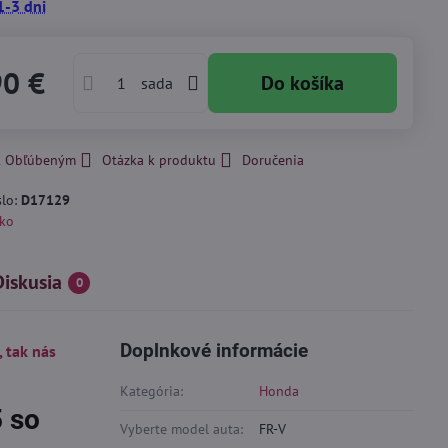
1-3 dni
90 €
Do košíka
sada
 k Obľúbeným
Otázka k produktu
Doručenia
slo:
D17129
ko
Diskusia
0
Doplnkové informácie
, tak nás
Kategória:
Honda
 so
Vyberte model auta:
FR-V