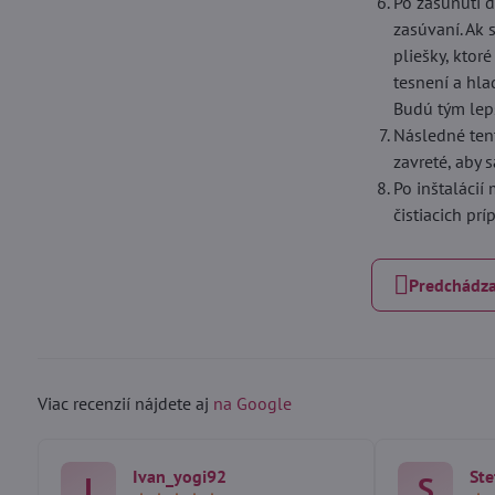
Po zasunutí d
zasúvaní. Ak 
pliešky, ktor
tesnení a hla
Budú tým lepš
Následné ten
zavreté, aby 
Po inštalácií
čistiacich pr
Predchádza
Viac recenzií nájdete aj
na Google
Ivan_yogi92
Ste
I
S