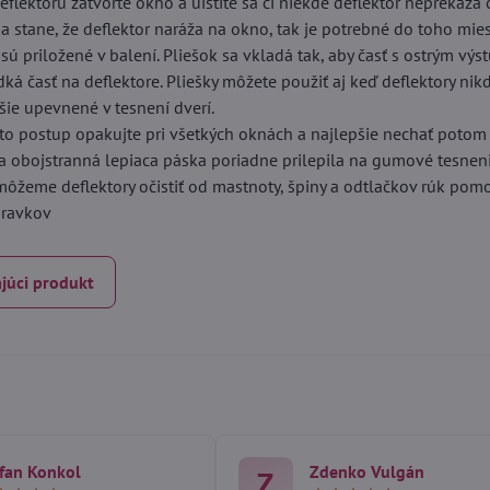
eflektoru zatvorte okno a uistite sa či niekde deflektor neprekáža 
sa stane, že deflektor naráža na okno, tak je potrebné do toho mie
é sú priložené v balení. Pliešok sa vkladá tak, aby časť s ostrým vý
dká časť na deflektore. Pliešky môžete použiť aj keď deflektory ni
ie upevnené v tesnení dverí.
to postup opakujte pri všetkých oknách a najlepšie nechať potom
sa obojstranná lepiaca páska poriadne prilepila na gumové tesneni
 môžeme deflektory očistiť od mastnoty, špiny a odtlačkov rúk po
ípravkov
júci produkt
fan Konkol
Zdenko Vulgán
Z