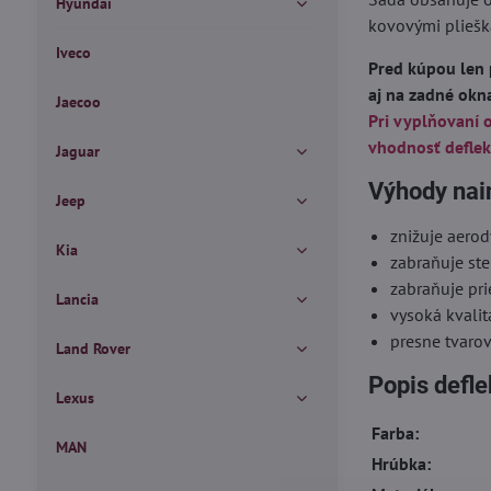
Hyundai
kovovými pliešk
Iveco
Pred kúpou len 
aj na zadné okn
Jaecoo
Pri vyplňovaní 
vhodnosť deflek
Jaguar
Výhody nai
Jeep
znižuje aero
Kia
zabraňuje ste
zabraňuje pr
Lancia
vysoká kvalit
presne tvaro
Land Rover
Popis defl
Lexus
Farba:
MAN
Hrúbka: