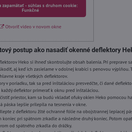
a zapamätať - súhlas s druhom cookie:
Funkčné
Otvoriť video v novom okne
tový postup ako nasadiť okenné deflektory He
lektorov Heko si ihneď skontrolujte obsah balenia. Pri preprave 
škodiť, aj keď ich zasielame v odolnej krabici s penovou výplňou. 
hlavne kraje všetkých deflektorov.
ory v poriadku, tak sa pred inštaláciou presvedčte, či dané deflekt
i každý deflektor primerať k oknu pred inštaláciou.
istiť priestor, kam sa budú vkladať ofuky okien Heko pomocou ha
á páska lepšie prilepila na tesnenia v okne.
dlepte z deflektoru žlté ochranné fólie na obojstrannej lepiacej pá
n koniec pri spätnom zrkadle a následne druhý koniec. Potom opa
erom od spätného zrkadla do drážky.