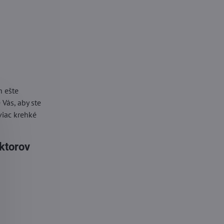
h ešte
Vás, aby ste
viac krehké
ektorov