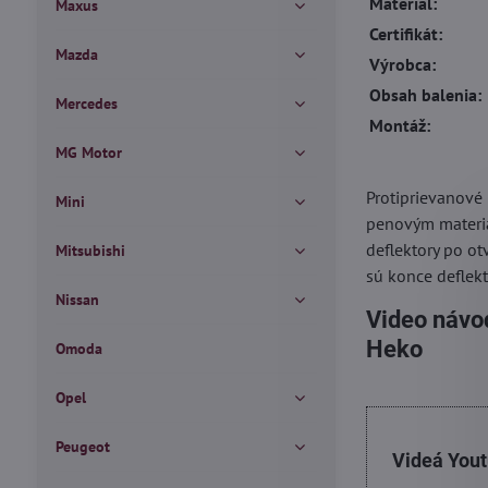
Materiál:
Maxus
Certifikát:
Mazda
Výrobca:
Obsah balenia:
Mercedes
Montáž:
MG Motor
Protiprievanové
Mini
penovým materiá
deflektory po ot
Mitsubishi
sú konce deflekt
Nissan
Video návod
Heko
Omoda
Opel
Peugeot
Videá You