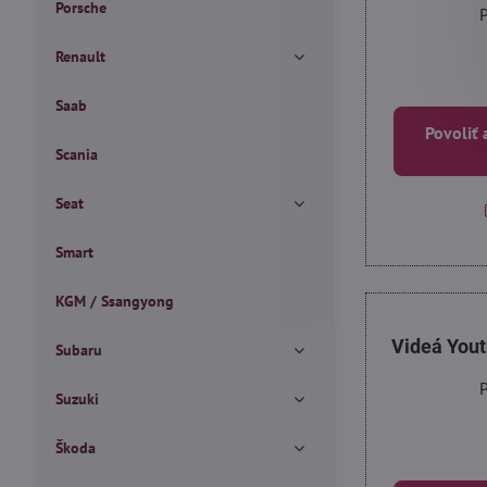
Porsche
P
Renault
Saab
Povoliť 
Scania
Seat
Smart
KGM / Ssangyong
Videá You
Subaru
P
Suzuki
Škoda