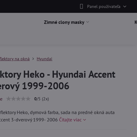
Panel používateľa
Zimné clony masky
flektory na okná
Hyundai
ktory Heko - Hyundai Accent
erový 1999-2006
ie
0
/
5
(
2
x)
lektory Heko, dymová farba, sada na predné okná auta
ccent 3-dverový 1999- 2006
Čítajte viac