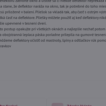
eflektoru zatvorte okno a uistite sa či niekde deflektor neprekáža 
sa stane, že deflektor naráža na okno, tak je potrebné do toho mie
é sú priložené v balení. Pliešok sa vkladá tak, aby časť s ostrým vý
dká časť na deflektore. Pliešky môžete použiť aj keď deflektory ni
ie upevnené v tesnení dverí.
to postup opakujte pri všetkých oknách a najlepšie nechať potom
sa obojstranná lepiaca páska poriadne prilepila na gumové tesneni
 môžeme deflektory očistiť od mastnoty, špiny a odtlačkov rúk po
ípravkov