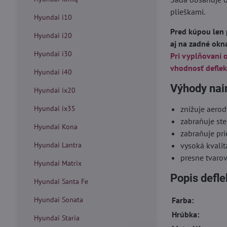
plieškami.
Hyundai i10
Pred kúpou len 
Hyundai i20
aj na zadné okn
Hyundai i30
Pri vyplňovaní 
vhodnosť deflek
Hyundai i40
Výhody nai
Hyundai ix20
Hyundai ix35
znižuje aero
zabraňuje ste
Hyundai Kona
zabraňuje pr
Hyundai Lantra
vysoká kvalit
presne tvaro
Hyundai Matrix
Popis defl
Hyundai Santa Fe
Hyundai Sonata
Farba:
Hrúbka:
Hyundai Staria