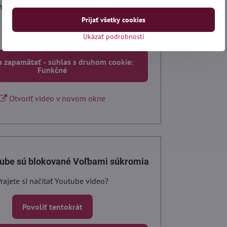
rajete si načítať Youtube video?
Prijať všetky cookies
Povoliť tentokrát
Ukázať podrobnosti
a zapamätať - súhlas s druhom cookie:
Funkčné
Otvoriť video v novom okne
tube sú blokované Voľbami súkromia
rajete si načítať Youtube video?
Povoliť tentokrát