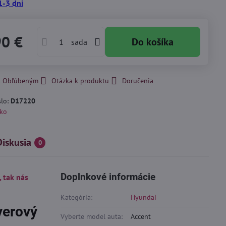
1-3 dni
90 €
Do košíka
sada
 k Obľúbeným
Otázka k produktu
Doručenia
slo:
D17220
ko
Diskusia
0
Doplnkové informácie
, tak nás
Kategória:
Hyundai
verový
Vyberte model auta:
Accent