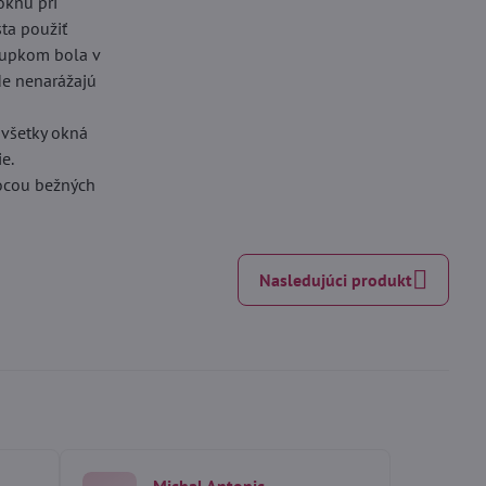
oknu pri
sta použiť
stupkom bola v
kde nenarážajú
 všetky okná
e.
mocou bežných
Nasledujúci produkt