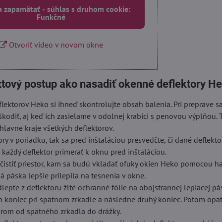
a zapamätať - súhlas s druhom cookie:
Funkčné
Otvoriť video v novom okne
xtový postup ako nasadiť okenné deflektory He
lektorov Heko si ihneď skontrolujte obsah balenia. Pri preprave 
škodiť, aj keď ich zasielame v odolnej krabici s penovou výplňou. 
hlavne kraje všetkých deflektorov.
ory v poriadku, tak sa pred inštaláciou presvedčte, či dané deflekt
i každý deflektor primerať k oknu pred inštaláciou.
istiť priestor, kam sa budú vkladať ofuky okien Heko pomocou ha
á páska lepšie prilepila na tesnenia v okne.
dlepte z deflektoru žlté ochranné fólie na obojstrannej lepiacej pá
n koniec pri spätnom zrkadle a následne druhý koniec. Potom opa
erom od spätného zrkadla do drážky.