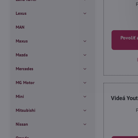
P
Lexus
MAN
Povoliť 
Maxus
Mazda
Mercedes
MG Motor
Mini
Videá You
P
Mitsubishi
Nissan