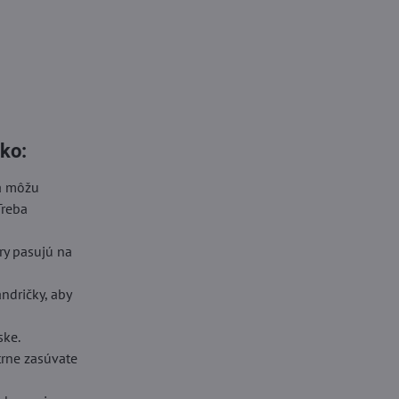
ko:
sa môžu
Treba
ory pasujú na
ndričky, aby
ske.
trne zasúvate