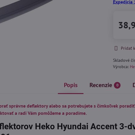
Expedícia 
38,
Pridať
Skladové čí
Výrobca:
He
Popis
Recenzie
0
brať správne deflektory alebo sa potrebujete s čímkoľvek poradiť
aktovať a radi Vám pomôžeme a poradíme.
flektorov Heko Hyundai Accent 3-d