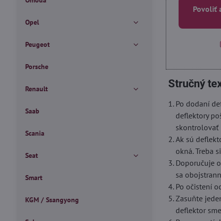
Omoda
Povoliť 
Opel
Peugeot
Porsche
Stručný te
Renault
Po dodaní def
Saab
deflektory po
skontrolovať 
Scania
Ak sú deflekt
okná. Treba s
Seat
Doporučuje oč
sa obojstrann
Smart
Po očistení o
Zasuňte jede
KGM / Ssangyong
deflektor sm