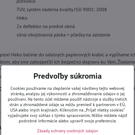
plexisklo
TUV, systém riadenia kvality ISO 9001: 2008
Heko
2x deflektor na predné okná
silná obojstranná páska + pliešky na zaistenie
 plexi Heko balíme do odolných papierových krabíc a vypĺňame ic
lom, aby sme zabezpečili ich bezpečnú dopravu ku Vám. Žiadame 
vorení skontrolovali pre prípad, či sa pri preprave nepoškodili. Naj
Predvoľby súkromia
orov.
, ako postupovať pri inštalácií okenných defl
Cookies používame na zlepšenie vašej návštevy tejto webovej
stránky, analýzu jej výkonnosti a zhromažďovanie údajov o jej
používaní. Na tento účel môžeme použiť nástroje a služby tretích
strán a zhromaždené údaje sa môžu preniesť k partnerom v EÚ,
USA alebo iných krajinách. Kliknutím na „Prijať všetky cookies“
vyjadrujete svoj súhlas s týmto spracovaním. Nižšie môžete nájsť
podrobné informácie alebo upraviť svoje preferencie.
tube sú blokované Voľbami súkromia
Zásady ochrany osobných údajov