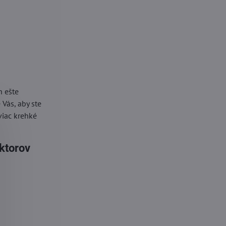
h ešte
Vás, aby ste
viac krehké
ektorov