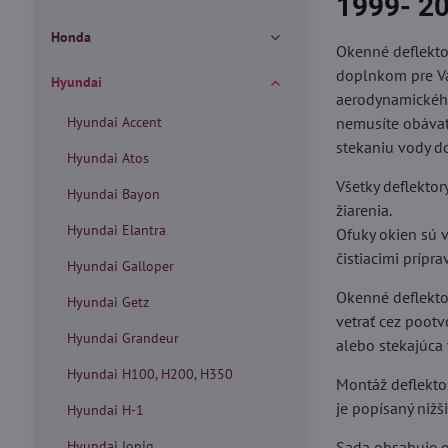
1999- 2
Honda
Okenné deflekto
doplnkom pre Vá
Hyundai
aerodynamického
Hyundai Accent
nemusíte obávať
stekaniu vody do
Hyundai Atos
Všetky deflektor
Hyundai Bayon
žiarenia.
Hyundai Elantra
Ofuky okien sú v
čistiacimi prípra
Hyundai Galloper
Okenné deflektory
Hyundai Getz
vetrať cez poot
Hyundai Grandeur
alebo stekajúca
Hyundai H100, H200, H350
Montáž deflekto
je popísaný nižš
Hyundai H-1
Hyundai Ioniq
Sada obsahuje o