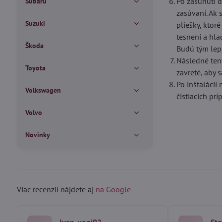
Po zasunutí d
Subaru
zasúvaní. Ak 
Suzuki
pliešky, ktor
tesnení a hla
Škoda
Budú tým lepš
Následné ten
Toyota
zavreté, aby 
Po inštalácií
Volkswagen
čistiacich pr
Volvo
Novinky
Viac recenzií nájdete aj
na Google