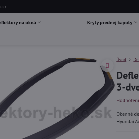
o.sk
eflektory na okná
Kryty prednej kapoty
Úvod
De
Defle
3-dv
Hodnoten
Okenné def
Hyundai A