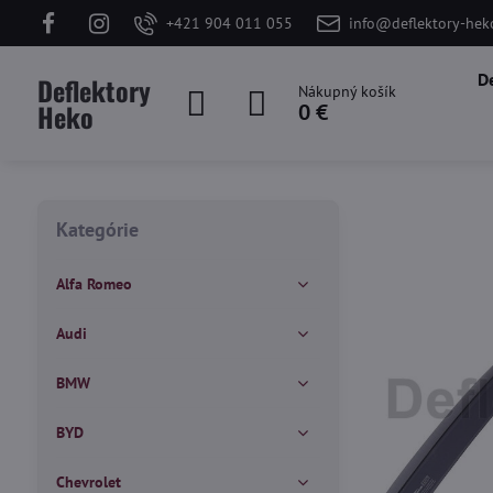
+421 904 011 055
info@deflektory-hek
D
Deflektory
Nákupný košík
Heko
0 €
Kategórie
Alfa Romeo
Audi
BMW
BYD
Chevrolet