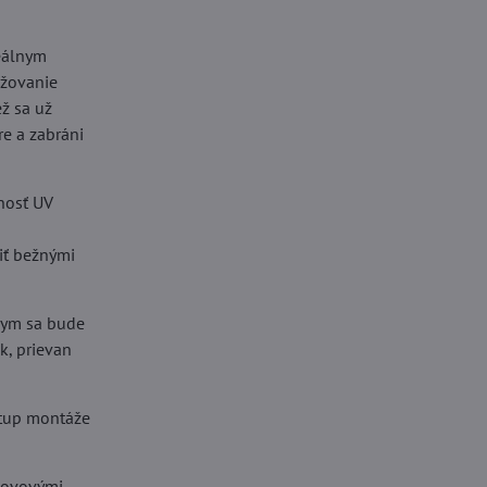
deálnym
ižovanie
ž sa už
e a zabráni
tnosť UV
tiť bežnými
 dym sa bude
k, prievan
stup montáže
 kovovými