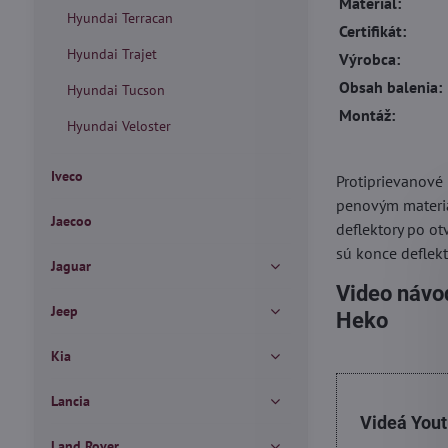
Materiál:
Hyundai Terracan
Certifikát:
Hyundai Trajet
Výrobca:
Obsah balenia:
Hyundai Tucson
Montáž:
Hyundai Veloster
Iveco
Protiprievanové
penovým materiá
Jaecoo
deflektory po ot
sú konce deflekt
Jaguar
Video návod
Jeep
Heko
Kia
Lancia
Videá You
Land Rover