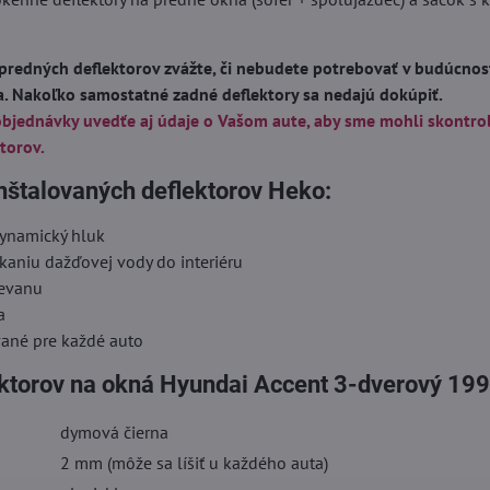
predných deflektorov zvážte, či nebudete potrebovať v budúcnost
a. Nakoľko samostatné zadné deflektory sa nedajú dokúpiť.
objednávky uvedťe aj údaje o Vašom aute, aby sme mohli skontro
torov.
nštalovaných deflektorov Heko:
dynamický hluk
kaniu dažďovej vody do interiéru
ievanu
a
vané pre každé auto
ektorov na okná Hyundai Accent 3-dverový 19
dymová čierna
2 mm (môže sa líšiť u každého auta)