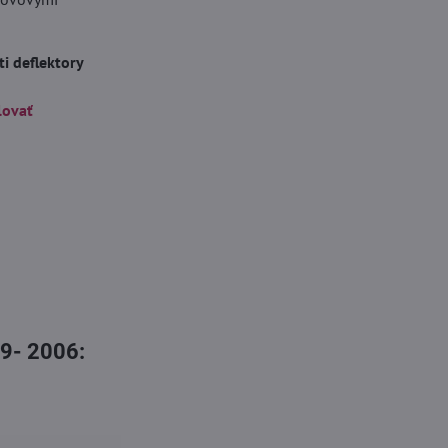
i deflektory
lovať
99- 2006: