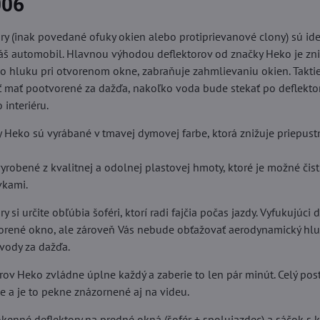
006
ry (inak povedané ofuky okien alebo protiprievanové clony) sú i
š automobil. Hlavnou výhodou deflektorov od značky Heko je zn
 hluku pri otvorenom okne, zabraňuje zahmlievaniu okien. Taktie
 mať pootvorené za dažďa, nakoľko voda bude stekať po deflektor
 interiéru.
y Heko sú vyrábané v tmavej dymovej farbe, ktorá znižuje priepus
yrobené z kvalitnej a odolnej plastovej hmoty, ktoré je možné čis
vkami.
 si určite obľúbia šoféri, ktorí radi fajčia počas jazdy. Vyfukujúci
vorené okno, ale zároveň Vás nebude obťažovať aerodynamický hlu
 vody za dažďa.
rov Heko zvládne úplne každý a zaberie to len pár minút. Celý po
ie a je to pekne znázornené aj na videu.
kenné deflektory na predné okná (šofér + spolujazdec) a sáčok s