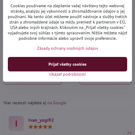
Skladové číslo:
D17242
Cookies používame na zlepšenie vašej návštevy tejto webovej
Výrobca:
Heko
stránky, analýzu jej výkonnosti a zhromažďovanie údajov o jej
používaní. Na tento účel môžeme použiť nástroje a služby tretích
strán a zhromaždené údaje sa môžu preniesť k partnerom v EÚ,
Popis
USA alebo iných krajinách. Kliknutím na „Prijať všetky cookies“
vyjadrujete svoj súhlas s týmto spracovaním. Nižšie môžete nájsť
podrobné informácie alebo upraviť svoje preferencie.
Recenzie
0
Zásady ochrany osobných údajov
Diskusia
0
Prijať všetky cookies
Ukázať podrobnosti
Predchádzajúci produkt
Nasledujúci produkt
Viac recenzií nájdete aj
na Google
Ivan_yogi92
I
Hodnotenie:
5
/