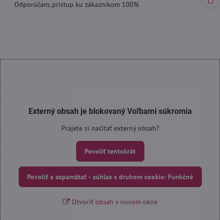
Odporúčam, prístup ku zákazníkom 100%
5
Externý obsah je blokovaný Voľbami súkromia
Prajete si načítať externý obsah?
Povoliť tentokrát
Povoliť a zapamätať - súhlas s druhom cookie: Funkčné
Otvoriť obsah v novom okne