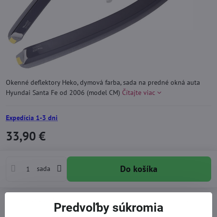
Okenné deflektory Heko, dymová farba, sada na predné okná auta
Hyundai Santa Fe od 2006 (model CM)
Čítajte viac
Expedícia 1-3 dni
33,90 €
Do košíka
sada
Pridať k Obľúbeným
Otázka k produktu
Doručenia
Predvoľby súkromia