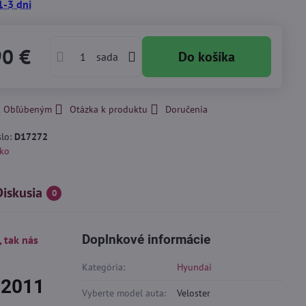
1-3 dni
90 €
Do košíka
sada
 k Obľúbeným
Otázka k produktu
Doručenia
slo:
D17272
ko
Diskusia
0
Doplnkové informácie
, tak nás
Kategória:
Hyundai
 2011
Vyberte model auta:
Veloster