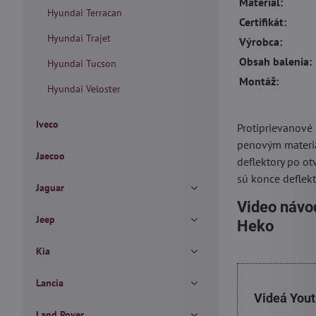
Materiál:
Hyundai Terracan
Certifikát:
Hyundai Trajet
Výrobca:
Obsah balenia:
Hyundai Tucson
Montáž:
Hyundai Veloster
Iveco
Protiprievanové
penovým materiá
Jaecoo
deflektory po ot
sú konce deflekt
Jaguar
Video návod
Jeep
Heko
Kia
Lancia
Videá You
Land Rover