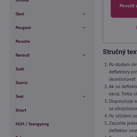
Omoda
Povoliť 
Opel
Peugeot
Porsche
Stručný tex
Renault
Po dodaní def
Saab
deflektory po
skontrolovať 
Scania
Ak sú deflekt
okná. Treba s
Seat
Doporučuje oč
sa obojstrann
Smart
Po očistení o
Zasuňte jede
KGM / Ssangyong
deflektor sm