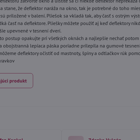
eflektoru zatvorte okno a uistite sa či niekde deflektor neprekáža 
sa stane, že deflektor naráža na okno, tak je potrebné do toho mie
é sú priložené v balení. Pliešok sa vkladá tak, aby časť s ostrým vý
dká časť na deflektore. Pliešky môžete použiť aj keď deflektory ni
ie upevnené v tesnení dverí.
to postup opakujte pri všetkých oknách a najlepšie nechať potom
sa obojstranná lepiaca páska poriadne prilepila na gumové tesneni
 môžeme deflektory očistiť od mastnoty, špiny a odtlačkov rúk po
ípravkov
júci produkt