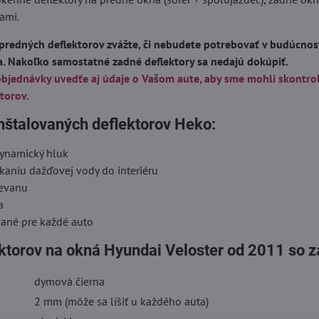
ami.
predných deflektorov zvážte, či nebudete potrebovať v budúcnost
a. Nakoľko samostatné zadné deflektory sa nedajú dokúpiť.
objednávky uvedťe aj údaje o Vašom aute, aby sme mohli skontro
torov.
nštalovaných deflektorov Heko:
dynamický hluk
kaniu dažďovej vody do interiéru
ievanu
a
vané pre každé auto
ektorov na okná Hyundai Veloster od 2011 so 
dymová čierna
2 mm (môže sa líšiť u každého auta)