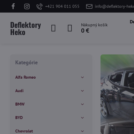
+421 904 011 055
info@deflektory-hek
D
Deflektory
Nákupný košík
Heko
0 €
Kategórie
Alfa Romeo
Audi
BMW
BYD
Chevrolet