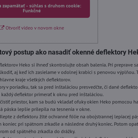
a zapamätať - súhlas s druhom cookie:
Funkčné
Otvoriť video v novom okne
tový postup ako nasadiť okenné deflektory He
lektorov Heko si ihneď skontrolujte obsah balenia. Pri preprave 
škodiť, aj keď ich zasielame v odolnej krabici s penovou výplňou. 
hlavne kraje všetkých deflektorov.
ory v poriadku, tak sa pred inštaláciou presvedčte, či dané deflekt
i každý deflektor primerať k oknu pred inštaláciou.
istiť priestor, kam sa budú vkladať ofuky okien Heko pomocou ha
á páska lepšie prilepila na tesnenia v okne.
dlepte z deflektoru žlté ochranné fólie na obojstrannej lepiacej pá
n koniec pri spätnom zrkadle a následne druhý koniec. Potom opa
erom od spätného zrkadla do drážky.