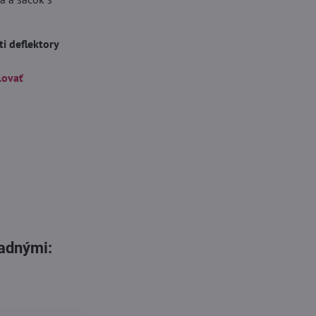
i deflektory
lovať
zadnými: