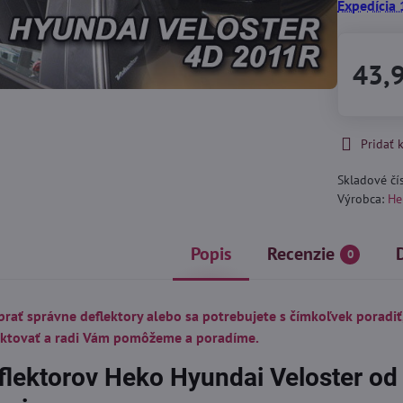
Expedícia 
43,
Pridať
Skladové čí
Výrobca:
He
Popis
Recenzie
0
brať správne deflektory alebo sa potrebujete s čímkoľvek poradiť
aktovať a radi Vám pomôžeme a poradíme.
flektorov Heko Hyundai Veloster od