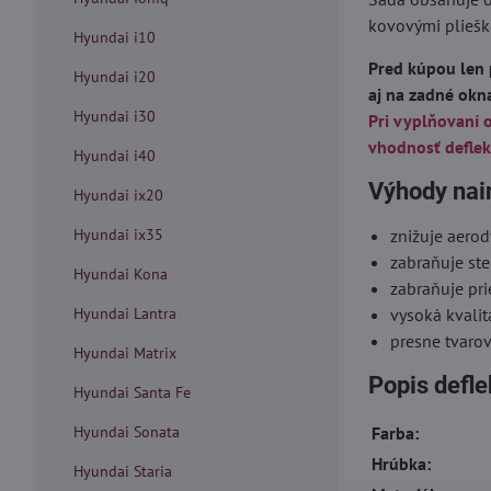
kovovými pliešk
Hyundai i10
Pred kúpou len 
Hyundai i20
aj na zadné okn
Hyundai i30
Pri vyplňovaní 
vhodnosť deflek
Hyundai i40
Výhody nai
Hyundai ix20
Hyundai ix35
znižuje aero
zabraňuje ste
Hyundai Kona
zabraňuje pr
Hyundai Lantra
vysoká kvalit
presne tvaro
Hyundai Matrix
Popis defl
Hyundai Santa Fe
Hyundai Sonata
Farba:
Hrúbka:
Hyundai Staria