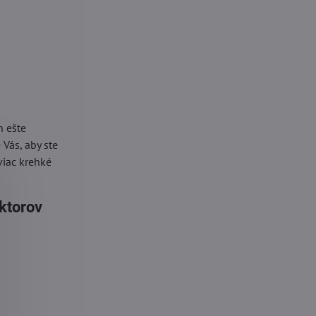
h ešte
Vás, aby ste
viac krehké
ektorov