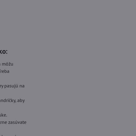
ko:
sa môžu
Treba
ory pasujú na
ndričky, aby
ske.
trne zasúvate