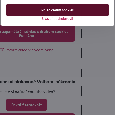
rajete si načítať Youtube video?
Prijať všetky cookies
Povoliť tentokrát
Ukázať podrobnosti
a zapamätať - súhlas s druhom cookie:
Funkčné
Otvoriť video v novom okne
tube sú blokované Voľbami súkromia
rajete si načítať Youtube video?
Povoliť tentokrát