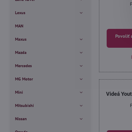
P
Lexus
MAN
Povoliť 
Maxus
Mazda
Mercedes
MG Motor
Mini
Videá You
P
Mitsubishi
Nissan