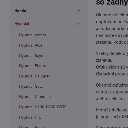
so zadn
Honda
Okenné deflekto
doplnkom pre Vá
Hyundai
aerodynamického
Hyundai Accent
nemusíte obávať
stekaniu vody do
Hyundai Atos
Všetky deflektor
Hyundai Bayon
žiarenia.
Hyundai Elantra
Ofuky okien sú v
čistiacimi prípra
Hyundai Galloper
Okenné deflektory
Hyundai Getz
vetrať cez poot
Hyundai Grandeur
alebo stekajúca
Hyundai H100, H200, H350
Montáž deflekto
je popísaný nižš
Hyundai H-1
Hyundai Ioniq
Sada obsahuje o