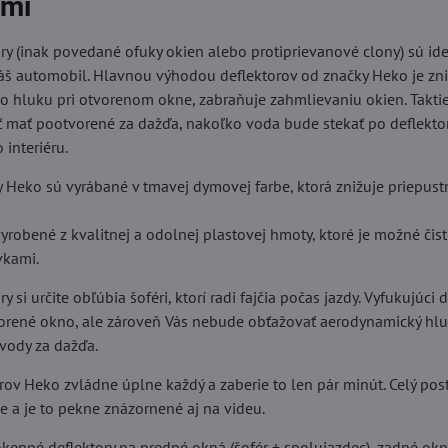
ými
ry (inak povedané ofuky okien alebo protiprievanové clony) sú i
š automobil. Hlavnou výhodou deflektorov od značky Heko je zn
 hluku pri otvorenom okne, zabraňuje zahmlievaniu okien. Taktie
 mať pootvorené za dažďa, nakoľko voda bude stekať po deflektor
 interiéru.
y Heko sú vyrábané v tmavej dymovej farbe, ktorá znižuje priepus
yrobené z kvalitnej a odolnej plastovej hmoty, ktoré je možné čis
vkami.
 si určite obľúbia šoféri, ktorí radi fajčia počas jazdy. Vyfukujúci
vorené okno, ale zároveň Vás nebude obťažovať aerodynamický hlu
 vody za dažďa.
rov Heko zvládne úplne každý a zaberie to len pár minút. Celý po
ie a je to pekne znázornené aj na videu.
kenné deflektory na predné okná (šofér + spolujazdec), zadné okn