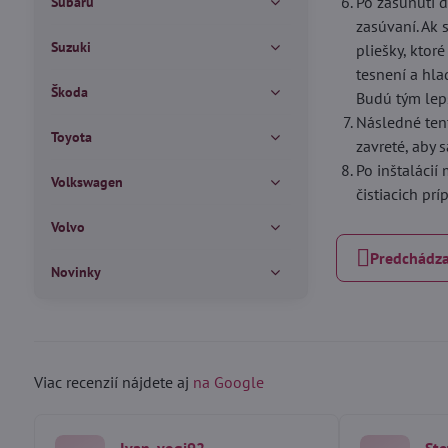
Po zasunutí d
Subaru
zasúvaní. Ak 
Suzuki
pliešky, ktor
tesnení a hla
Škoda
Budú tým lepš
Následné ten
Toyota
zavreté, aby 
Po inštalácií
Volkswagen
čistiacich pr
Volvo
Predchádza
Novinky
Viac recenzií nájdete aj
na Google