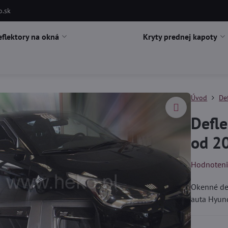
o.sk
eflektory na okná
Kryty prednej kapoty
Úvod
De
Defle
od 2
Hodnoten
Okenné def
auta Hyun