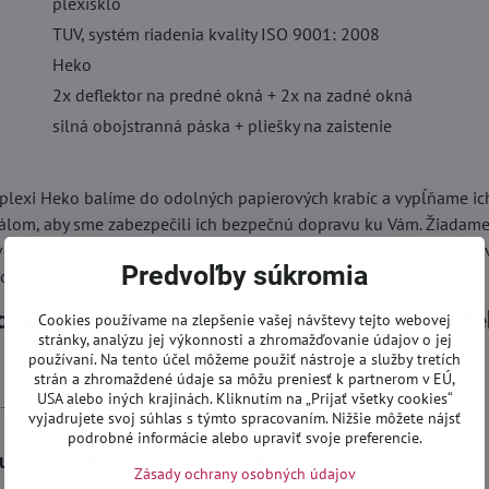
plexisklo
TUV, systém riadenia kvality ISO 9001: 2008
Heko
2x deflektor na predné okná + 2x na zadné okná
silná obojstranná páska + pliešky na zaistenie
 plexi Heko balíme do odolných papierových krabíc a vypĺňame ic
lom, aby sme zabezpečili ich bezpečnú dopravu ku Vám. Žiadame 
vorení skontrolovali pre prípad, či sa pri preprave nepoškodili. Naj
Predvoľby súkromia
orov.
, ako postupovať pri inštalácií okenných defl
Cookies používame na zlepšenie vašej návštevy tejto webovej
stránky, analýzu jej výkonnosti a zhromažďovanie údajov o jej
používaní. Na tento účel môžeme použiť nástroje a služby tretích
strán a zhromaždené údaje sa môžu preniesť k partnerom v EÚ,
USA alebo iných krajinách. Kliknutím na „Prijať všetky cookies“
vyjadrujete svoj súhlas s týmto spracovaním. Nižšie môžete nájsť
podrobné informácie alebo upraviť svoje preferencie.
tube sú blokované Voľbami súkromia
Zásady ochrany osobných údajov