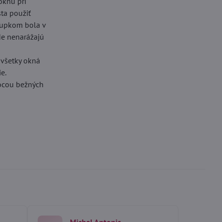
oknu pri
sta použiť
stupkom bola v
kde nenarážajú
 všetky okná
e.
mocou bežných