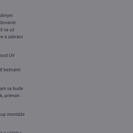
deálnym
ižovanie
ž sa už
e a zabráni
tnosť UV
tiť bežnými
 dym sa bude
k, prievan
stup montáže
á a sáčok s