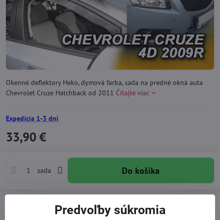
Okenné deflektory Heko, dymová farba, sada na predné okná auta
Chevrolet Cruze Hatchback od 2011
Čítajte viac
Expedícia 1-3 dni
33,90 €
Do košíka
sada
Pridať k Obľúbeným
Otázka k produktu
Doručenia
Predvoľby súkromia