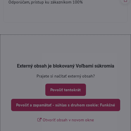
Odporúčam, prístup ku zákazníkom 100%
5
Externý obsah je blokovaný Voľbami súkromia
Prajete si načítať externý obsah?
Povoliť tentokrát
Povoliť a zapamätať - súhlas s druhom cookie: Funkčné
Otvoriť obsah v novom okne