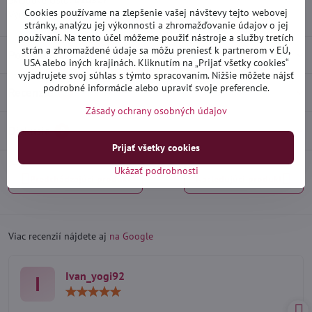
Skladové číslo:
D10527
Cookies používame na zlepšenie vašej návštevy tejto webovej
Výrobca:
Heko
stránky, analýzu jej výkonnosti a zhromažďovanie údajov o jej
používaní. Na tento účel môžeme použiť nástroje a služby tretích
strán a zhromaždené údaje sa môžu preniesť k partnerom v EÚ,
Popis
USA alebo iných krajinách. Kliknutím na „Prijať všetky cookies“
vyjadrujete svoj súhlas s týmto spracovaním. Nižšie môžete nájsť
podrobné informácie alebo upraviť svoje preferencie.
Recenzie
0
Zásady ochrany osobných údajov
Diskusia
0
Prijať všetky cookies
Ukázať podrobnosti
Predchádzajúci produkt
Nasledujúci produkt
Viac recenzií nájdete aj
na Google
Ivan_yogi92
I
Hodnotenie:
5
/