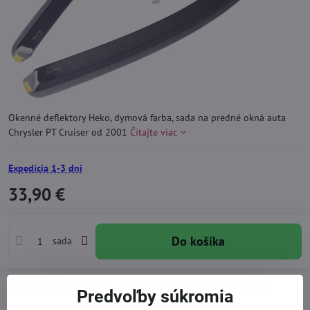
Okenné deflektory Heko, dymová farba, sada na predné okná auta
Chrysler PT Cruiser od 2001
Čítajte viac
Expedícia 1-3 dni
33,90 €
Do košíka
sada
Pridať k Obľúbeným
Otázka k produktu
Doručenia
Predvoľby súkromia