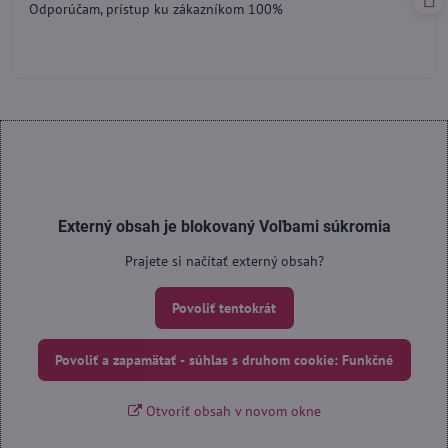
Odporúčam, prístup ku zákazníkom 100%
5
Externý obsah je blokovaný Voľbami súkromia
Prajete si načítať externý obsah?
Povoliť tentokrát
Povoliť a zapamätať - súhlas s druhom cookie: Funkčné
Otvoriť obsah v novom okne