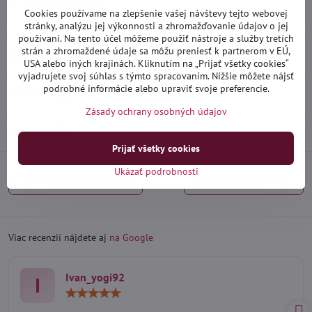
Skladové číslo:
D10404
Cookies používame na zlepšenie vašej návštevy tejto webovej
Výrobca:
Heko
stránky, analýzu jej výkonnosti a zhromažďovanie údajov o jej
používaní. Na tento účel môžeme použiť nástroje a služby tretích
strán a zhromaždené údaje sa môžu preniesť k partnerom v EÚ,
Popis
USA alebo iných krajinách. Kliknutím na „Prijať všetky cookies“
vyjadrujete svoj súhlas s týmto spracovaním. Nižšie môžete nájsť
podrobné informácie alebo upraviť svoje preferencie.
Recenzie
0
Zásady ochrany osobných údajov
Diskusia
0
Prijať všetky cookies
Ukázať podrobnosti
Predchádzajúci produkt
Nasledujúci produkt
Viac recenzií nájdete aj
na Google
Ivan_yogi92
I
Hodnotenie:
5
/