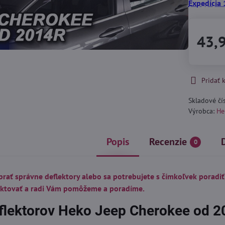
Expedícia 
43,
Pridať
Skladové čí
Výrobca:
He
Popis
Recenzie
0
brať správne deflektory alebo sa potrebujete s čímkoľvek poradiť
aktovať a radi Vám pomôžeme a poradíme.
flektorov Heko Jeep Cherokee od 2