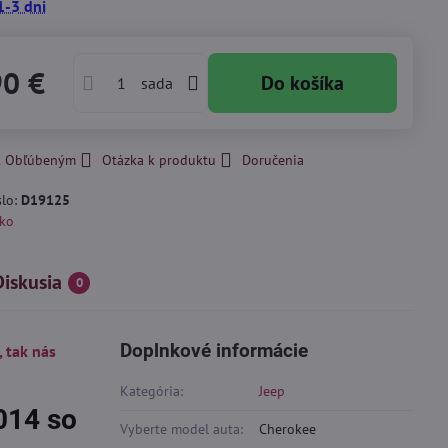
1-3 dni
90 €
Do košíka
sada
 k Obľúbeným
Otázka k produktu
Doručenia
slo:
D19125
ko
Diskusia
0
Doplnkové informácie
, tak nás
Kategória:
Jeep
014 so
Vyberte model auta:
Cherokee