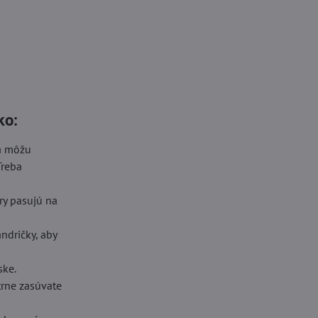
ko:
sa môžu
Treba
ory pasujú na
ndričky, aby
ske.
trne zasúvate