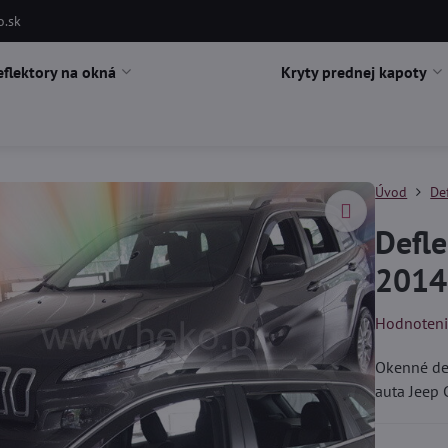
o.sk
eflektory na okná
Kryty prednej kapoty
Úvod
De
Defle
2014
Hodnoten
Okenné def
auta Jeep