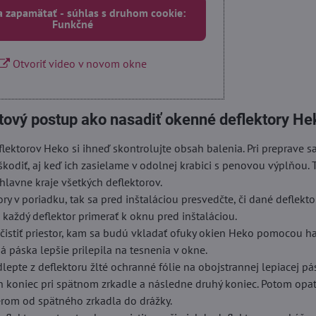
a zapamätať - súhlas s druhom cookie:
Funkčné
Otvoriť video v novom okne
tový postup ako nasadiť okenné deflektory He
lektorov Heko si ihneď skontrolujte obsah balenia. Pri preprave 
škodiť, aj keď ich zasielame v odolnej krabici s penovou výplňou. 
hlavne kraje všetkých deflektorov.
ory v poriadku, tak sa pred inštaláciou presvedčte, či dané deflekt
i každý deflektor primerať k oknu pred inštaláciou.
istiť priestor, kam sa budú vkladať ofuky okien Heko pomocou ha
á páska lepšie prilepila na tesnenia v okne.
dlepte z deflektoru žlté ochranné fólie na obojstrannej lepiacej pá
n koniec pri spätnom zrkadle a následne druhý koniec. Potom opa
erom od spätného zrkadla do drážky.