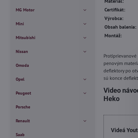
Materiál:
Certifikát:
MG Motor
Výrobca:
Mini
Obsah balenia:
Montáž:
Mitsubishi
Nissan
Protiprievanové
penovým materiá
Omoda
deflektory po ot
sú konce deflekt
Opel
Video návod
Peugeot
Heko
Porsche
Renault
Videá You
Saab