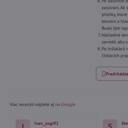
Po zasunutí d
zasúvaní. Ak 
pliešky, ktor
tesnení a hla
Budú tým lepš
Následné ten
zavreté, aby 
Po inštalácií
čistiacich pr
Predchádza
Viac recenzií nájdete aj
na Google
Ivan_yogi92
Ste
I
S