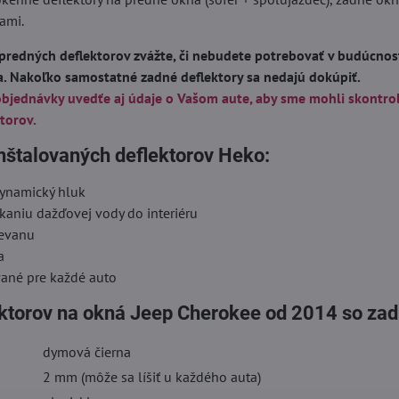
ami.
predných deflektorov zvážte, či nebudete potrebovať v budúcnost
a. Nakoľko samostatné zadné deflektory sa nedajú dokúpiť.
objednávky uvedťe aj údaje o Vašom aute, aby sme mohli skontro
torov.
nštalovaných deflektorov Heko:
dynamický hluk
kaniu dažďovej vody do interiéru
ievanu
a
vané pre každé auto
ektorov na okná Jeep Cherokee od 2014 so za
dymová čierna
2 mm (môže sa líšiť u každého auta)