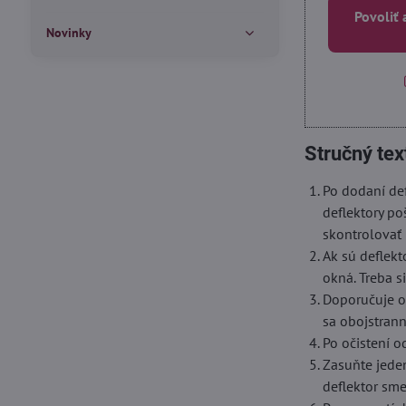
Povoliť 
Novinky
Stručný tex
Po dodaní def
deflektory po
skontrolovať 
Ak sú deflekt
okná. Treba s
Doporučuje oč
sa obojstrann
Po očistení o
Zasuňte jede
deflektor sm