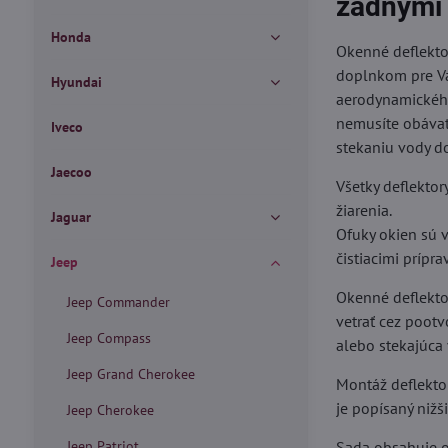
zadnými
Honda
Okenné deflekto
doplnkom pre Vá
Hyundai
aerodynamického
nemusíte obávať
Iveco
stekaniu vody do
Jaecoo
Všetky deflektor
žiarenia.
Jaguar
Ofuky okien sú v
čistiacimi prípra
Jeep
Okenné deflektory
Jeep Commander
vetrať cez poot
Jeep Compass
alebo stekajúca
Jeep Grand Cherokee
Montáž deflekto
je popísaný nižš
Jeep Cherokee
Jeep Patriot
Sada obsahuje o