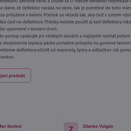
eflektoru zatvorte okno a uistite sa či niekde deflektor neprekáža 
sa stane, že deflektor naráža na okno, tak je potrebné do toho mie
é sú priložené v balení. Pliešok sa vkladá tak, aby časť s ostrým vý
dká časť na deflektore. Pliešky môžete použiť aj keď deflektory ni
ie upevnené v tesnení dverí.
to postup opakujte pri všetkých oknách a najlepšie nechať potom
sa obojstranná lepiaca páska poriadne prilepila na gumové tesneni
 môžeme deflektory očistiť od mastnoty, špiny a odtlačkov rúk po
ípravkov
júci produkt
fan Konkol
Zdenko Vulgán
Z