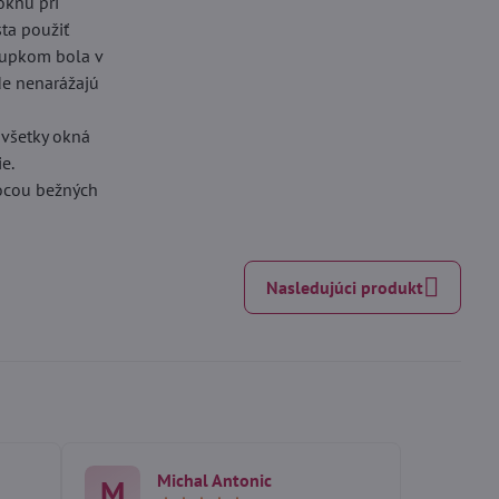
oknu pri
sta použiť
stupkom bola v
kde nenarážajú
 všetky okná
e.
mocou bežných
Nasledujúci produkt
Michal Antonic
M