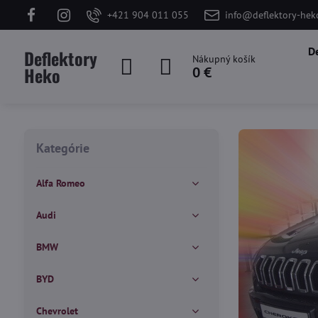
+421 904 011 055
info@deflektory-hek
D
Deflektory
Nákupný košík
Heko
0 €
Kategórie
Alfa Romeo
Audi
BMW
BYD
Chevrolet