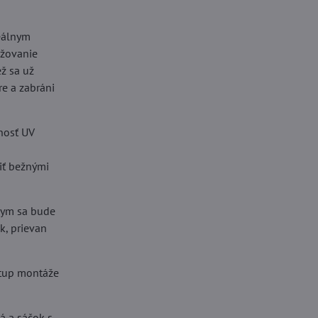
deálnym
ižovanie
ž sa už
e a zabráni
tnosť UV
tiť bežnými
 dym sa bude
k, prievan
stup montáže
á a sáčok s