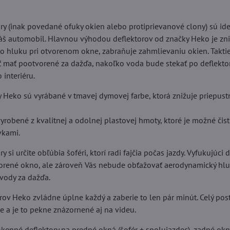
ry (inak povedané ofuky okien alebo protiprievanové clony) sú i
š automobil. Hlavnou výhodou deflektorov od značky Heko je zn
 hluku pri otvorenom okne, zabraňuje zahmlievaniu okien. Taktie
 mať pootvorené za dažďa, nakoľko voda bude stekať po deflektor
 interiéru.
y Heko sú vyrábané v tmavej dymovej farbe, ktorá znižuje priepus
yrobené z kvalitnej a odolnej plastovej hmoty, ktoré je možné čis
vkami.
 si určite obľúbia šoféri, ktorí radi fajčia počas jazdy. Vyfukujúci
vorené okno, ale zároveň Vás nebude obťažovať aerodynamický hlu
 vody za dažďa.
rov Heko zvládne úplne každý a zaberie to len pár minút. Celý po
ie a je to pekne znázornené aj na videu.
kenné deflektory na predné okná (šofér + spolujazdec), zadné okn