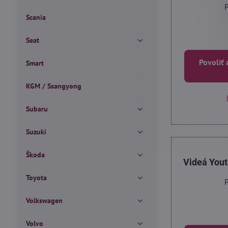
P
Scania
Seat
Povoliť 
Smart
KGM / Ssangyong
Subaru
Suzuki
Škoda
Videá You
Toyota
P
Volkswagen
Volvo