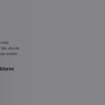
h ešte
Vás, aby ste
viac krehké
ektorov