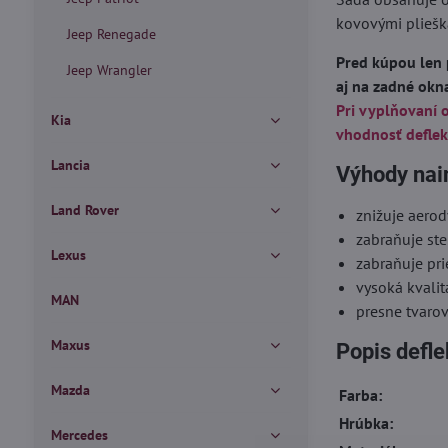
kovovými pliešk
Jeep Renegade
Pred kúpou len 
Jeep Wrangler
aj na zadné okn
Pri vyplňovaní 
Kia
vhodnosť deflek
Lancia
Výhody nai
Land Rover
znižuje aero
zabraňuje ste
Lexus
zabraňuje pr
vysoká kvalit
MAN
presne tvaro
Maxus
Popis defl
Mazda
Farba:
Hrúbka:
Mercedes