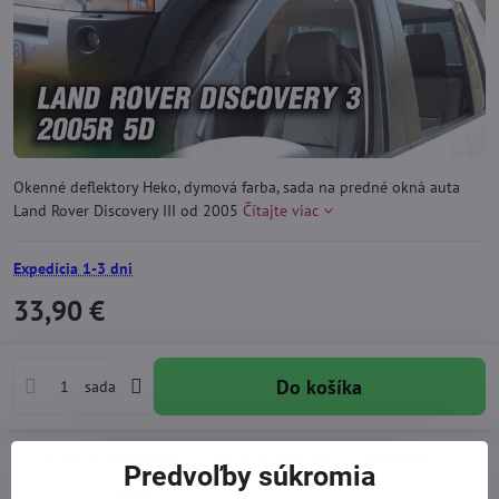
Okenné deflektory Heko, dymová farba, sada na predné okná auta
Land Rover Discovery III od 2005
Čítajte viac
Expedícia 1-3 dni
33,90 €
Do košíka
sada
Pridať k Obľúbeným
Otázka k produktu
Doručenia
Predvoľby súkromia