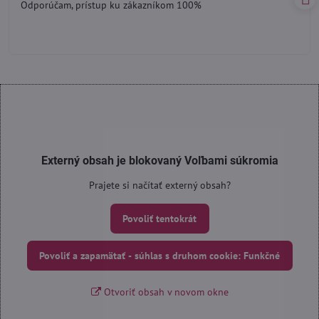
Odporúčam, prístup ku zákazníkom 100%
5
Externý obsah je blokovaný Voľbami súkromia
Prajete si načítať externý obsah?
Povoliť tentokrát
Povoliť a zapamätať - súhlas s druhom cookie: Funkčné
Otvoriť obsah v novom okne