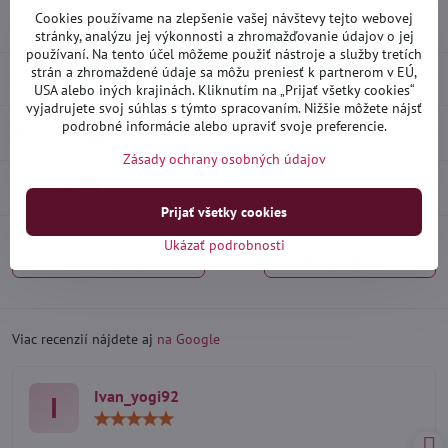
Skladové číslo:
D27222
Cookies používame na zlepšenie vašej návštevy tejto webovej
Výrobca:
Heko
stránky, analýzu jej výkonnosti a zhromažďovanie údajov o jej
používaní. Na tento účel môžeme použiť nástroje a služby tretích
strán a zhromaždené údaje sa môžu preniesť k partnerom v EÚ,
Popis
USA alebo iných krajinách. Kliknutím na „Prijať všetky cookies“
vyjadrujete svoj súhlas s týmto spracovaním. Nižšie môžete nájsť
podrobné informácie alebo upraviť svoje preferencie.
Recenzie
0
Zásady ochrany osobných údajov
Diskusia
0
Prijať všetky cookies
Ukázať podrobnosti
Predchádzajúci produkt
Nasledujúci produkt
Viac recenzií nájdete aj
na Google
Ivan_yogi92
I
Hodnotenie:
5
/